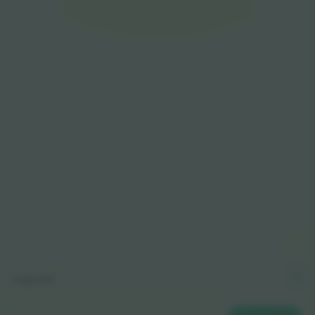
E9
E1
E8
E2
E7
E3
E6
E4
E5
Legende