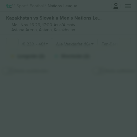
Einloggen
Sport
Football
Nations League
Kazakhstan vs Slovakia Men's Nations League tickets
Mo., Nov. 16 26, 17:00 Asia/Almaty
Astana Arena,
Astana, Kazakhstan
€
230
-
481
Alle Verkäufer (16)
Fan-Bereiche
Longside (2)
Shortside (2)
Karte ausblenden
Karte aufkleben