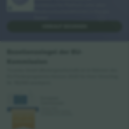
meistbesuchte Plattform unter allen
Wiederverkaufsplattformen in Europa.
Danke!
VERKAUF BEGINNEN
Exzellenzsiegel der EU-
Kommission
Ticombo GmbH (Muttergesellschaft) ist im Rahmen des
EU-Förderprogramms Horizon 2020 für ihren Vorschlag
Nr. 782393 anerkannt.