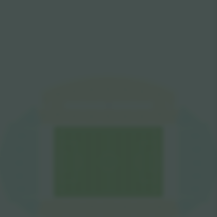
W5
W6
W4
W7
W3
W8
W2
W9
W1
VIP
W8
W2
W9
W1
W7
W6
W5
W4
W3
SW
NW
S1
N7
S2
N6
N5
S3
S4
N4
S5
N3
S6
N2
S7
N1
NE
SE
E2
E3
E4
E5
E6
E7
E8
E1
E9