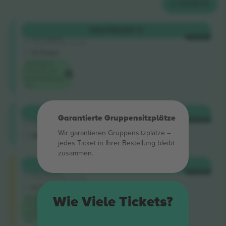
2
TICKETS
Shortside
KAUFEN
250 €
5.0 (220)
JE TICKET
Vertrauenswürdiger Verkäufer
E-Ticket
Niedrigster
Preis für die
Veranstaltung
auf
Shortside
KAUFEN
255 €
Garantierte Gruppensitzplätze
4.9 (14)
JE TICKET
Vertrauenswürdiger Verkäufer
Wir garantieren Gruppensitzplätze –
M-Ticket
jedes Ticket in Ihrer Bestellung bleibt
zusammen.
Longside
KAUFEN
452 €
5.0 (220)
JE TICKET
Vertrauenswürdiger Verkäufer
E-Ticket
Wie Viele Tickets?
Niedrigster
Preis in der
Kategorie
auf