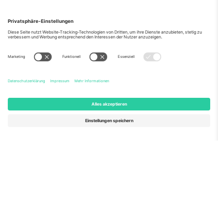
Über Uns
Unternehmensdienstleistungen
Team
Häufig gestellte Fragen
TixProtect
Wie es funktioniert
Impressum
Hotels
Allgemeine Geschäftsbedingungen
WM-Hub
Partnerprogramm
Kontakt
Büros und Support