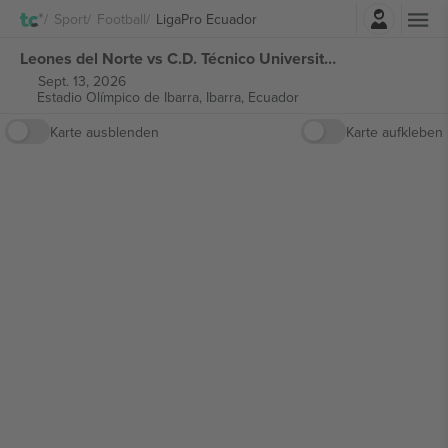
Einloggen
Sport
Football
LigaPro Ecuador
Leones del Norte vs C.D. Técnico Universitario LigaPro Ecuador tickets
Sept. 13, 2026
Estadio Olímpico de Ibarra,
Ibarra, Ecuador
Karte ausblenden
Karte aufkleben