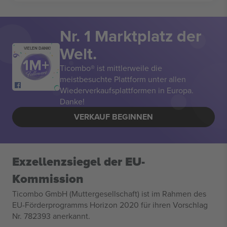
Nr. 1 Marktplatz der
Welt.
VIELEN DANK!
Ticombo® ist mittlerweile die
meistbesuchte Plattform unter allen
Wiederverkaufsplattformen in Europa.
Danke!
VERKAUF BEGINNEN
Exzellenzsiegel der EU-
Kommission
Ticombo GmbH (Muttergesellschaft) ist im Rahmen des
EU-Förderprogramms Horizon 2020 für ihren Vorschlag
Nr. 782393 anerkannt.