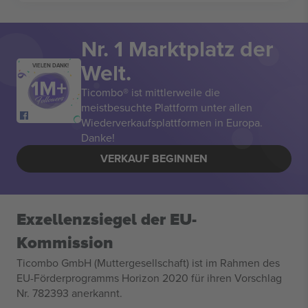
Nr. 1 Marktplatz der
Welt.
VIELEN DANK!
Ticombo® ist mittlerweile die
meistbesuchte Plattform unter allen
Wiederverkaufsplattformen in Europa.
Danke!
VERKAUF BEGINNEN
Exzellenzsiegel der EU-
Kommission
Ticombo GmbH (Muttergesellschaft) ist im Rahmen des
EU-Förderprogramms Horizon 2020 für ihren Vorschlag
Nr. 782393 anerkannt.