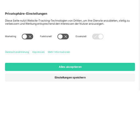
Über Uns
Unternehmensdienstleistungen
Team
Häufig gestellte Fragen
TixProtect
Wie es funktioniert
Impressum
Hotels
Allgemeine Geschäftsbedingungen
WM-Hub
Partnerprogramm
Kontakt
Büros und Support