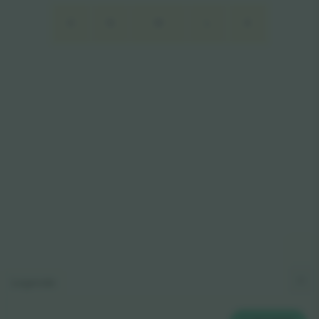
O
N
M
L
K
Legende