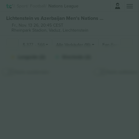
Einloggen
Sport
Football
Nations League
Lichtenstein vs Azerbaijan Men's Nations League tickets
Fr., Nov. 13 26, 20:45 CEST
Rheinpark Stadion,
Vaduz, Liechtenstein
$
377
-
566
Alle Verkäufer (16)
Fan-Bereiche
Longside (2)
Shortside (2)
Karte ausblenden
Karte aufkleben