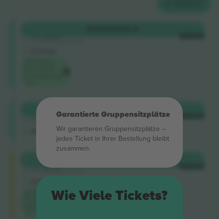
2
TICKETS
Shortside
KAUFEN
400 $
5.0 (220)
JE TICKET
Vertrauenswürdiger Verkäufer
E-Ticket
Niedrigster
Preis für die
Veranstaltung
auf
Shortside
KAUFEN
408 $
Garantierte Gruppensitzplätze
4.9 (14)
JE TICKET
Vertrauenswürdiger Verkäufer
Wir garantieren Gruppensitzplätze –
M-Ticket
jedes Ticket in Ihrer Bestellung bleibt
zusammen.
Longside
KAUFEN
532 $
5.0 (220)
JE TICKET
Vertrauenswürdiger Verkäufer
E-Ticket
Wie Viele Tickets?
Niedrigster
Preis in der
Kategorie
auf