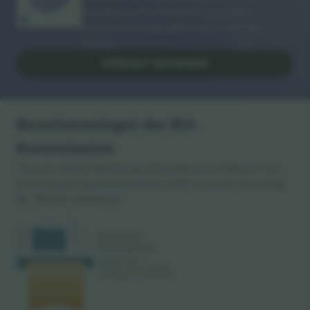
meistbesuchte Plattform unter allen
Wiederverkaufsplattformen in Europa.
Danke!
VERKAUF BEGINNEN
Exzellenzsiegel der EU-
Kommission
Ticombo GmbH (Muttergesellschaft) ist im Rahmen des
EU-Förderprogramms Horizon 2020 für ihren Vorschlag
Nr. 782393 anerkannt.