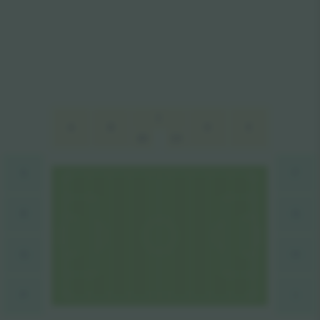
C
A
B
D
E
B1
D1
S
F
R
G
Q
H
I
P