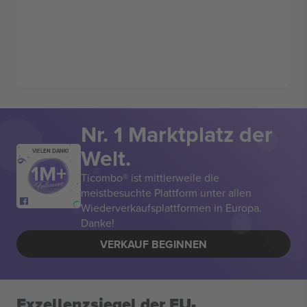
Nr. 1 Marktplatz der
Welt.
VIELEN DANK!
Ticombo® ist mittlerweile die
meistbesuchte Plattform unter allen
Wiederverkaufsplattformen in Europa.
Danke!
VERKAUF BEGINNEN
Exzellenzsiegel der EU-