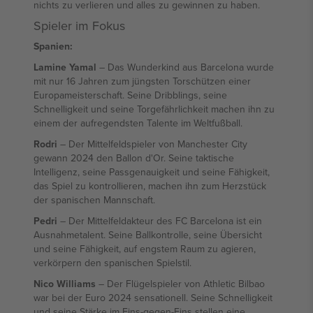
nichts zu verlieren und alles zu gewinnen zu haben.
Spieler im Fokus
Spanien:
Lamine Yamal
– Das Wunderkind aus Barcelona wurde
mit nur 16 Jahren zum jüngsten Torschützen einer
Europameisterschaft. Seine Dribblings, seine
Schnelligkeit und seine Torgefährlichkeit machen ihn zu
einem der aufregendsten Talente im Weltfußball.
Rodri
– Der Mittelfeldspieler von Manchester City
gewann 2024 den Ballon d'Or. Seine taktische
Intelligenz, seine Passgenauigkeit und seine Fähigkeit,
das Spiel zu kontrollieren, machen ihn zum Herzstück
der spanischen Mannschaft.
Pedri
– Der Mittelfeldakteur des FC Barcelona ist ein
Ausnahmetalent. Seine Ballkontrolle, seine Übersicht
und seine Fähigkeit, auf engstem Raum zu agieren,
verkörpern den spanischen Spielstil.
Nico Williams
– Der Flügelspieler von Athletic Bilbao
war bei der Euro 2024 sensationell. Seine Schnelligkeit
und seine Stärke im Eins-gegen-Eins stellen eine