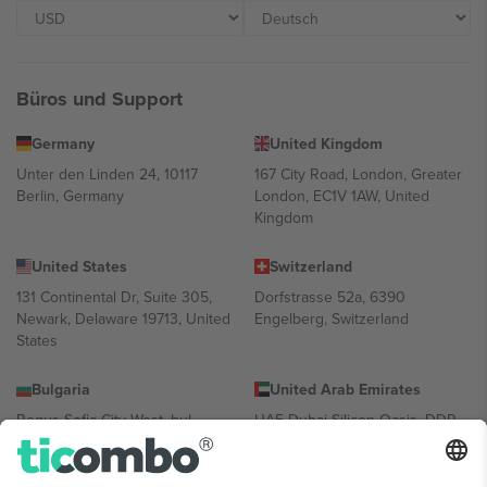
Büros und Support
Germany
United Kingdom
Unter den Linden 24, 10117
167 City Road, London, Greater
Berlin, Germany
London, EC1V 1AW, United
Kingdom
United States
Switzerland
131 Continental Dr, Suite 305,
Dorfstrasse 52a, 6390
Newark, Delaware 19713, United
Engelberg, Switzerland
States
Bulgaria
United Arab Emirates
Regus Sofia City West, bul
UAE Dubai Silicon Oasis, DDP
Totleben 53-55, 1606 Sofia,
Building A1, Office 302, Dubai,
Bulgaria
United Arab Emirates