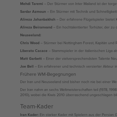
Mehdi Taremi
– Der Stürmer von Inter Mailand ist der torge
Sardar Azmoun
– Ein Stürmer mit Technik und Schnelligkeit
Alireza Jahanbakhsh
– Der erfahrene Flügelspieler bietet K
Alireza Beiranvand
– Ein hochtalentierter Torhüter, der zu 
Neuseeland:
Chris Wood
– Stürmer bei Nottingham Forest, Kapitän und Re
Liberato Cacace
– Stammspieler in der italienischen Liga al
Matt Garbett
– Einer der vielversprechendsten Talente Neus
Joe Bell
– Ein erfahrener und technisch versierter Akteur im
Frühere WM-Begegnungen
Der Iran und Neuseeland sind bisher noch nie bei einer Wel
Der Iran nahm an sechs Weltmeisterschaften teil (1978, 199
2010), wobei die Kiwis 2010 überraschend ungeschlagen bli
Team-Kader
Iran Kader:
Ein starker Kader mit Spielern aus der Persian 