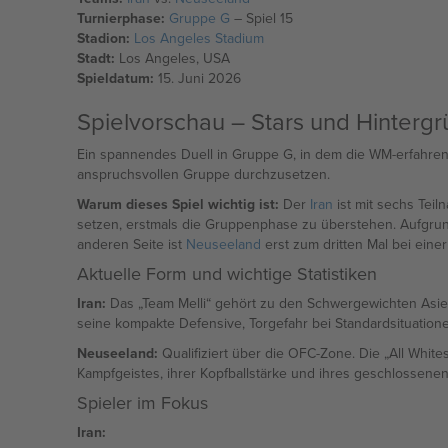
Turnierphase:
Gruppe G
– Spiel 15
Stadion:
Los Angeles Stadium
Stadt:
Los Angeles, USA
Spieldatum:
15. Juni 2026
Spielvorschau – Stars und Hinterg
Ein spannendes Duell in Gruppe G, in dem die WM-erfahrenste
anspruchsvollen Gruppe durchzusetzen.
Warum dieses Spiel wichtig ist:
Der
Iran
ist mit sechs Teil
setzen, erstmals die Gruppenphase zu überstehen. Aufgrund
anderen Seite ist
Neuseeland
erst zum dritten Mal bei eine
Aktuelle Form und wichtige Statistiken
Iran:
Das „Team Melli“ gehört zu den Schwergewichten Asiens
seine kompakte Defensive, Torgefahr bei Standardsituationen
Neuseeland:
Qualifiziert über die OFC-Zone. Die „All Whit
Kampfgeistes, ihrer Kopfballstärke und ihres geschlossenen
Spieler im Fokus
Iran: