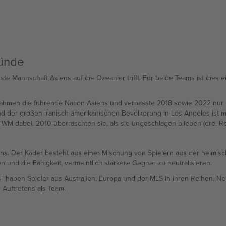
ründe
 Mannschaft Asiens auf die Ozeanier trifft. Für beide Teams ist dies ei
nahmen die führende Nation Asiens und verpasste 2018 sowie 2022 nur kn
 der großen iranisch-amerikanischen Bevölkerung in Los Angeles ist m
r WM dabei. 2010 überraschten sie, als sie ungeschlagen blieben (drei R
. Der Kader besteht aus einer Mischung von Spielern aus der heimische
 und die Fähigkeit, vermeintlich stärkere Gegner zu neutralisieren.
es“ haben Spieler aus Australien, Europa und der MLS in ihren Reihen. N
 Auftretens als Team.