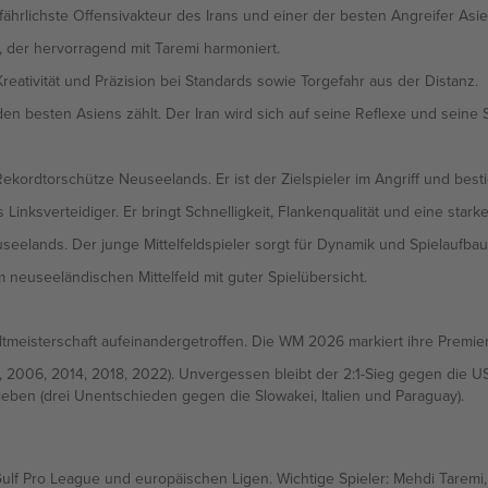
fährlichste Offensivakteur des Irans und einer der besten Angreifer Asien
, der hervorragend mit Taremi harmoniert.
reativität und Präzision bei Standards sowie Torgefahr aus der Distanz.
den besten Asiens zählt. Der Iran wird sich auf seine Reflexe und seine 
kordtorschütze Neuseelands. Er ist der Zielspieler im Angriff und besti
s Linksverteidiger. Er bringt Schnelligkeit, Flankenqualität und eine sta
eelands. Der junge Mittelfeldspieler sorgt für Dynamik und Spielaufbau
 neuseeländischen Mittelfeld mit guter Spielübersicht.
tmeisterschaft aufeinandergetroffen. Die WM 2026 markiert ihre Premier
8, 2006, 2014, 2018, 2022). Unvergessen bleibt der 2:1-Sieg gegen die 
eben (drei Unentschieden gegen die Slowakei, Italien und Paraguay).
Gulf Pro League und europäischen Ligen. Wichtige Spieler: Mehdi Taremi