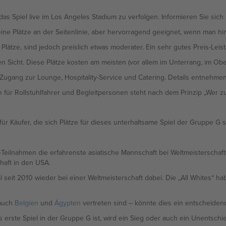
s Spiel live im Los Angeles Stadium zu verfolgen. Informieren Sie sich 
eine Plätze an der Seitenlinie, aber hervorragend geeignet, wenn man hint
lätze, sind jedoch preislich etwas moderater. Ein sehr gutes Preis-Leist
n Sicht. Diese Plätze kosten am meisten (vor allem im Unterrang, im Ober
 Zugang zur Lounge, Hospitality-Service und Catering. Details entnehmen
 für Rollstuhlfahrer und Begleitpersonen steht nach dem Prinzip „Wer z
für Käufer, die sich Plätze für dieses unterhaltsame Spiel der Gruppe G 
Teilnahmen die erfahrenste asiatische Mannschaft bei Weltmeisterschaf
haft in den USA.
seit 2010 wieder bei einer Weltmeisterschaft dabei. Die „All Whites“ h
 auch
Belgien
und
Ägypten
vertreten sind – könnte dies ein entscheidend
s erste Spiel in der Gruppe G ist, wird ein Sieg oder auch ein Unentsch