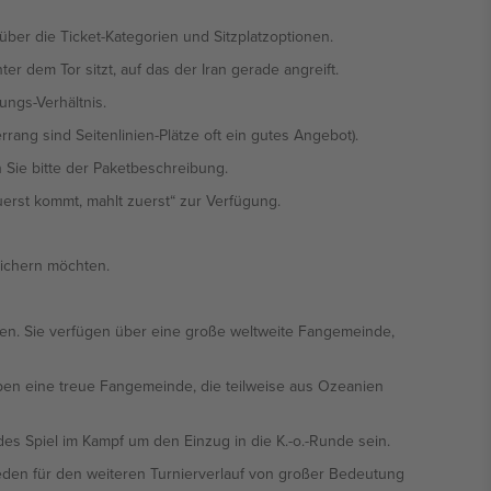
über die Ticket-Kategorien und Sitzplatzoptionen.
er dem Tor sitzt, auf das der Iran gerade angreift.
ungs-Verhältnis.
rang sind Seitenlinien-Plätze oft ein gutes Angebot).
 Sie bitte der Paketbeschreibung.
uerst kommt, mahlt zuerst“ zur Verfügung.
sichern möchten.
ten. Sie verfügen über eine große weltweite Fangemeinde,
aben eine treue Fangemeinde, die teilweise aus Ozeanien
es Spiel im Kampf um den Einzug in die K.-o.-Runde sein.
ieden für den weiteren Turnierverlauf von großer Bedeutung