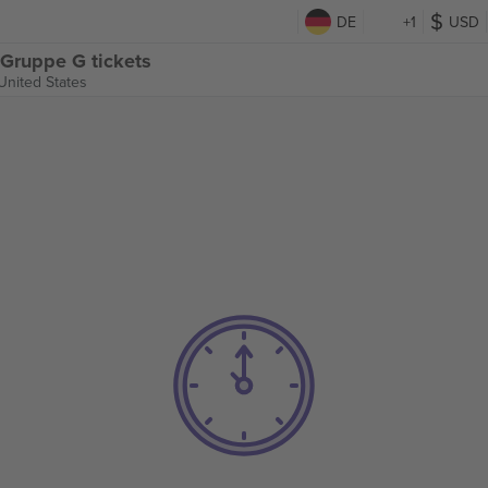
DE
+1
USD
 Gruppe G tickets
United States