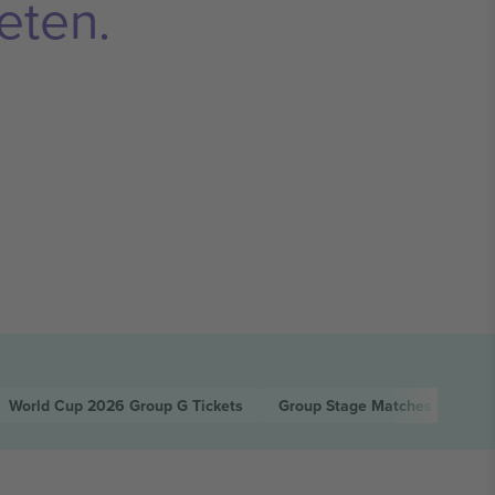
eten.
World Cup 2026 Group G
Tickets
Group Stage Matches World 