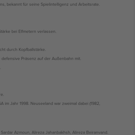
s, bekannt für seine Spielintelligenz und Arbeitsrate.
Stärke bei Elfmetern verlassen.
cht durch Kopfballstärke.
rke defensive Präsenz auf der Außenbahn mit.
.
e.
USA im Jahr 1998. Neuseeland war zweimal dabei (1982,
, Sardar Azmoun, Alireza Jahanbakhsh, Alireza Beiranvand.