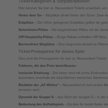
Ticket-Kategorien & Sitzplatzoptionen
Hier können Sie Iran vs. Neuseeland Tickets erwerben, um da
Hinter dem Tor
– Sitzplätze direkt hinter den Toren. Zwar k
Eckplätze
– Die höher gelegenen Eckplätze gelten als gute P
Seitenlinien-Plätze
– Die begehrtesten Plätze mit der beste
VIP/Hospitality-Plätze
– Einige Pakete enthalten VIP-Sitze,
Barrierefreie Sitzplätze
– Eine begrenzte Anzahl an Plätzen
Ticket-Preisspanne für dieses Spiel
Dies sind die Preisspannen für Iran vs. Neuseeland Tickets 
Faktoren, die den Preis beeinflussen:
Iranische Erfahrung
– Die Iraner sind mit sechs Endrunden-
besonders innerhalb der beachtlichen iranischen Gemeinsc
Rückkehr der „All Whites“
– Neuseeland ist zum ersten Mal 
anreisen wird.
Dynamik der Gruppe G
– Aus Sicht der Gruppe G – in der
Bedeutung des Auftaktspiels
– Da dies für beide Kader da