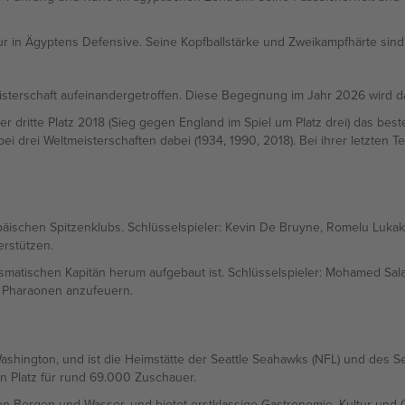
gur in Ägyptens Defensive. Seine Kopfballstärke und Zweikampfhärte sind 
isterschaft aufeinandergetroffen. Diese Begegnung im Jahr 2026 wird 
er dritte Platz 2018 (Sieg gegen England im Spiel um Platz drei) das bes
ei drei Weltmeisterschaften dabei (1934, 1990, 2018). Bei ihrer letzten
ropäischen Spitzenklubs. Schlüsselspieler: Kevin De Bruyne, Romelu Lu
erstützen.
rismatischen Kapitän herum aufgebaut ist. Schlüsselspieler: Mohamed 
e Pharaonen anzufeuern.
Washington, und ist die Heimstätte der Seattle Seahawks (NFL) und des Se
n Platz für rund 69.000 Zuschauer.
n Bergen und Wasser, und bietet erstklassige Gastronomie, Kultur und Ou