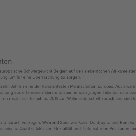
hten
ropäische Schwergewicht Belgien auf den siebenfachen Afrikameister Ägy
hrung, um für eine Überraschung zu sorgen.
n zehn Jahren eine der konstantesten Mannschaften Europas. Auch wenn
Mischung aus erfahrenen Stars und spannenden jungen Talenten eine beac
hren nach ihrer Teilnahme 2018 zur Weltmeisterschaft zurück und sind f
en Umbruch vollzogen. Während Stars wie Kevin De Bruyne und Romelu Lu
nische Qualität, taktische Flexibilität und Tiefe auf allen Positionen 