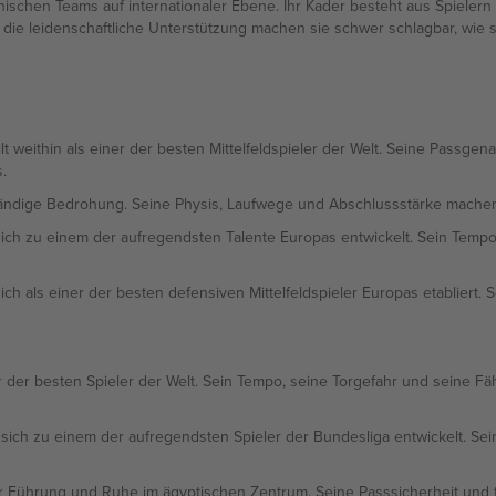
ischen Teams auf internationaler Ebene. Ihr Kader besteht aus Spielern 
 die leidenschaftliche Unterstützung machen sie schwer schlagbar, wie 
 weithin als einer der besten Mittelfeldspieler der Welt. Seine Passgena
.
ändige Bedrohung. Seine Physis, Laufwege und Abschlussstärke machen 
ich zu einem der aufregendsten Talente Europas entwickelt. Sein Tempo, 
sich als einer der besten defensiven Mittelfeldspieler Europas etabliert. 
r der besten Spieler der Welt. Sein Tempo, seine Torgefahr und seine 
 sich zu einem der aufregendsten Spieler der Bundesliga entwickelt. Sein
ür Führung und Ruhe im ägyptischen Zentrum. Seine Passsicherheit und t