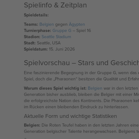
Spielinfo & Zeitplan
Spieldetails:
Teams:
Belgien
gegen
Ägypten
Turnierphase:
Gruppe G
– Spiel 16
Stadion:
Seattle Stadium
Stadt:
Seattle, USA
Spieldatum:
15. Juni 2026
Spielvorschau – Stars und Geschic
Eine faszinierende Begegnung in der Gruppe G, wenn das eu
Spiel, doch die „Pharaonen“ besitzen die Qualität und Erfa
Warum dieses Spiel wichtig ist:
Belgien
war in den letzte
Generation bisher ausblieb, bleiben die Belgier mit einer 
die erfolgreichste Nation des Kontinents. Die Pharaonen ke
im Rücken einen bleibenden Eindruck zu hinterlassen.
Aktuelle Form und wichtige Statistiken
Belgien:
Die Roten Teufel haben in den letzten Jahren ein
Generation belgischer Talente herangewachsen. Belgiens tech