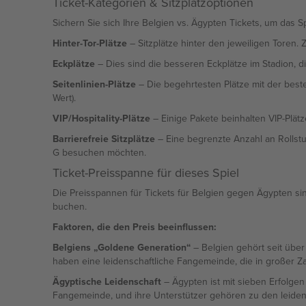
Ticket-Kategorien & Sitzplatzoptionen
Sichern Sie sich Ihre Belgien vs. Ägypten Tickets, um das S
Hinter-Tor-Plätze
– Sitzplätze hinter den jeweiligen Toren. 
Eckplätze
– Dies sind die besseren Eckplätze im Stadion, die
Seitenlinien-Plätze
– Die begehrtesten Plätze mit der best
Wert).
VIP/Hospitality-Plätze
– Einige Pakete beinhalten VIP-Plätz
Barrierefreie Sitzplätze
– Eine begrenzte Anzahl an Rollstuh
G besuchen möchten.
Ticket-Preisspanne für dieses Spiel
Die Preisspannen für Tickets für Belgien gegen Ägypten si
buchen.
Faktoren, die den Preis beeinflussen:
Belgiens „Goldene Generation“
– Belgien gehört seit über
haben eine leidenschaftliche Fangemeinde, die in großer Za
Ägyptische Leidenschaft
– Ägypten ist mit sieben Erfolgen
Fangemeinde, und ihre Unterstützer gehören zu den leidensc