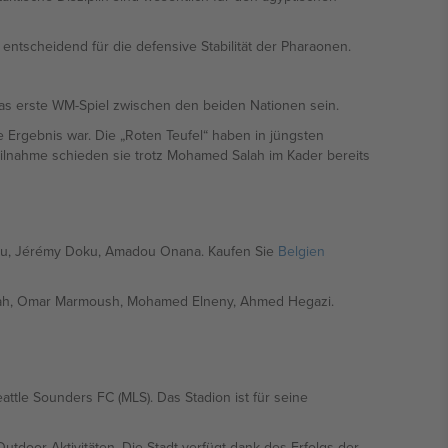
entscheidend für die defensive Stabilität der Pharaonen.
das erste WM-Spiel zwischen den beiden Nationen sein.
te Ergebnis war. Die „Roten Teufel“ haben in jüngsten
 Teilnahme schieden sie trotz Mohamed Salah im Kader bereits
kaku, Jérémy Doku, Amadou Onana. Kaufen Sie
Belgien
Salah, Omar Marmoush, Mohamed Elneny, Ahmed Hegazi.
attle Sounders FC (MLS). Das Stadion ist für seine
tdoor-Aktivitäten. Die Stadt verfügt dank des Erfolgs der