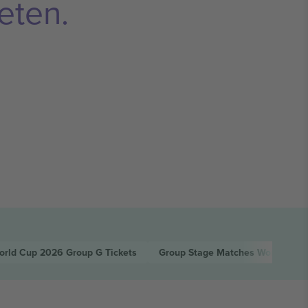
eten.
orld Cup 2026 Group G
Tickets
Group Stage Matches World Cup