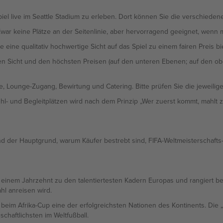
piel live im Seattle Stadium zu erleben. Dort können Sie die verschiede
Zwar keine Plätze an der Seitenlinie, aber hervorragend geeignet, wenn ma
 eine qualitativ hochwertige Sicht auf das Spiel zu einem fairen Preis bie
en Sicht und den höchsten Preisen (auf den unteren Ebenen; auf den obe
e, Lounge-Zugang, Bewirtung und Catering. Bitte prüfen Sie die jeweilige
l- und Begleitplätzen wird nach dem Prinzip „Wer zuerst kommt, mahlt z
nd der Hauptgrund, warum Käufer bestrebt sind, FIFA-Weltmeisterschafts
 einem Jahrzehnt zu den talentiertesten Kadern Europas und rangiert be
hl anreisen wird.
 beim Afrika-Cup eine der erfolgreichsten Nationen des Kontinents. Die 
haftlichsten im Weltfußball.