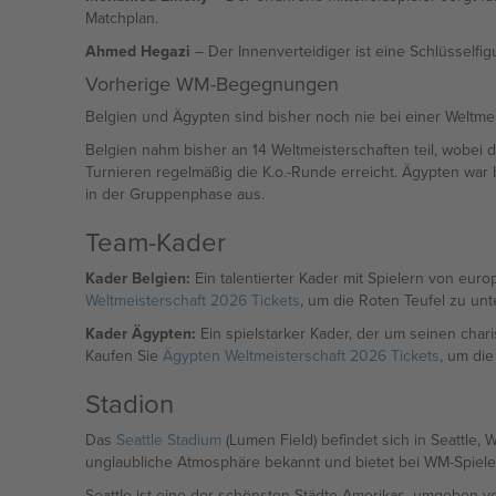
Matchplan.
Ahmed Hegazi
– Der Innenverteidiger ist eine Schlüsselfi
Vorherige WM-Begegnungen
Belgien und Ägypten sind bisher noch nie bei einer Weltme
Belgien nahm bisher an 14 Weltmeisterschaften teil, wobei d
Turnieren regelmäßig die K.o.-Runde erreicht. Ägypten war b
in der Gruppenphase aus.
Team-Kader
Kader Belgien:
Ein talentierter Kader mit Spielern von eu
Weltmeisterschaft 2026 Tickets
, um die Roten Teufel zu unt
Kader Ägypten:
Ein spielstarker Kader, der um seinen cha
Kaufen Sie
Ägypten Weltmeisterschaft 2026 Tickets
, um di
Stadion
Das
Seattle Stadium
(Lumen Field) befindet sich in Seattle, 
unglaubliche Atmosphäre bekannt und bietet bei WM-Spiele
Seattle ist eine der schönsten Städte Amerikas, umgeben vo