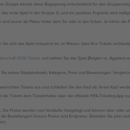
der Gruppe könnte diese Begegnung entscheidend für den Gruppensieg 
s das erste Spiel in der Gruppe G, und ein positives Ergebnis wird maßg
e sind teurer als Plätze hinter dem Tor oder in den Ecken. Je höher die Pl
n Sie sich das Spiel entspannt an, im Wissen, dass Ihre Tickets rechtzei
terschaft 2026 Tickets
und wählen Sie das Spiel (Belgien vs. Ägypten) au
 Sie sehen Sitzplatzdetails, Kategorie, Preis und Bewertungen. Vergleic
wünschten Tickets aus und schließen Sie den Kauf ab. Ihrem Kauf werd
 die Tickets dem Ticketinhaber über die offizielle FIFA-Ticketing-App z
s. Die Preise werden vom Verkäufer festgelegt und können über oder unt
e Bestellungen! Unsere Preise sind Endpreise. Bestellen Sie jetzt und 
ert.