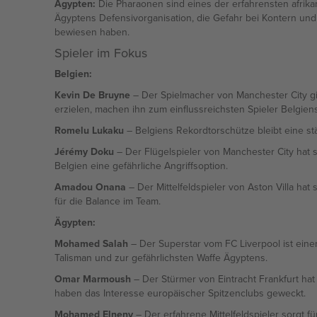
Ägypten:
Die Pharaonen sind eines der erfahrensten afrikan
Ägyptens Defensivorganisation, die Gefahr bei Kontern und
bewiesen haben.
Spieler im Fokus
Belgien:
Kevin De Bruyne
– Der Spielmacher von Manchester City gilt
erzielen, machen ihn zum einflussreichsten Spieler Belgiens
Romelu Lukaku
– Belgiens Rekordtorschütze bleibt eine st
Jérémy Doku
– Der Flügelspieler von Manchester City hat s
Belgien eine gefährliche Angriffsoption.
Amadou Onana
– Der Mittelfeldspieler von Aston Villa hat 
für die Balance im Team.
Ägypten:
Mohamed Salah
– Der Superstar vom FC Liverpool ist eine
Talisman und zur gefährlichsten Waffe Ägyptens.
Omar Marmoush
– Der Stürmer von Eintracht Frankfurt hat
haben das Interesse europäischer Spitzenclubs geweckt.
Mohamed Elneny
– Der erfahrene Mittelfeldspieler sorgt f