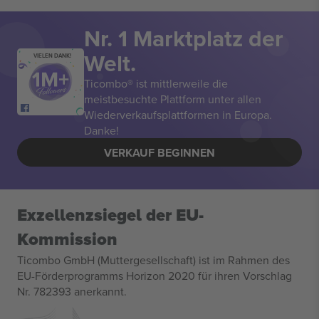
Nr. 1 Marktplatz der
Welt.
VIELEN DANK!
Ticombo® ist mittlerweile die
meistbesuchte Plattform unter allen
Wiederverkaufsplattformen in Europa.
Danke!
VERKAUF BEGINNEN
Exzellenzsiegel der EU-
Kommission
Ticombo GmbH (Muttergesellschaft) ist im Rahmen des
EU-Förderprogramms Horizon 2020 für ihren Vorschlag
Nr. 782393 anerkannt.