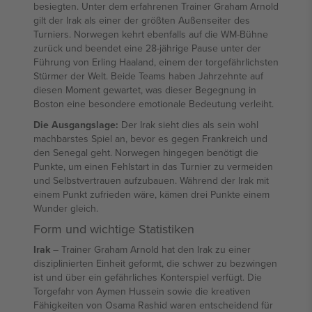
besiegten. Unter dem erfahrenen Trainer Graham Arnold
gilt der Irak als einer der größten Außenseiter des
Turniers. Norwegen kehrt ebenfalls auf die WM-Bühne
zurück und beendet eine 28-jährige Pause unter der
Führung von Erling Haaland, einem der torgefährlichsten
Stürmer der Welt. Beide Teams haben Jahrzehnte auf
diesen Moment gewartet, was dieser Begegnung in
Boston eine besondere emotionale Bedeutung verleiht.
Die Ausgangslage:
Der Irak sieht dies als sein wohl
machbarstes Spiel an, bevor es gegen Frankreich und
den Senegal geht. Norwegen hingegen benötigt die
Punkte, um einen Fehlstart in das Turnier zu vermeiden
und Selbstvertrauen aufzubauen. Während der Irak mit
einem Punkt zufrieden wäre, kämen drei Punkte einem
Wunder gleich.
Form und wichtige Statistiken
Irak
– Trainer Graham Arnold hat den Irak zu einer
disziplinierten Einheit geformt, die schwer zu bezwingen
ist und über ein gefährliches Konterspiel verfügt. Die
Torgefahr von Aymen Hussein sowie die kreativen
Fähigkeiten von Osama Rashid waren entscheidend für