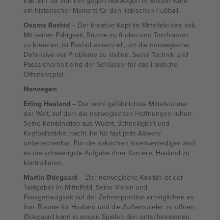
Irak. Ein Tor von ihm gegen Norwegen in Boston wäre
ein historischer Moment für den irakischen Fußball.
Osama Rashid
– Der kreative Kopf im Mittelfeld des Irak.
Mit seiner Fähigkeit, Räume zu finden und Torchancen
zu kreieren, ist Rashid essenziell, um die norwegische
Defensive vor Probleme zu stellen. Seine Technik und
Passsicherheit sind der Schlüssel für das irakische
Offensivspiel.
Norwegen:
Erling Haaland
– Der wohl gefährlichste Mittelstürmer
der Welt, auf dem die norwegischen Hoffnungen ruhen.
Seine Kombination aus Wucht, Schnelligkeit und
Kopfballstärke macht ihn für fast jede Abwehr
unberechenbar. Für die irakischen Innenverteidiger wird
es die schwierigste Aufgabe ihrer Karriere, Haaland zu
kontrollieren.
Martin Ødegaard
– Der norwegische Kapitän ist der
Taktgeber im Mittelfeld. Seine Vision und
Passgenauigkeit auf der Zehnerposition ermöglichen es
ihm, Räume für Haaland und die Außenspieler zu öffnen.
Ødegaard kann in engen Spielen den entscheidenden