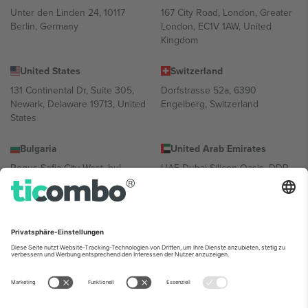
Unter den Linden 24, 10117
167 City Road, London, Greater
Berlin, Germany
London, EC1V 1AW, United
Kingdom
United States
Switzerland
131 Continental Dr, Suite 305,
Dorfstrasse 52a, 6390
Newark, Delaware 19713, United
Engelberg, Switzerland
States
Bulgaria
United Arab Emirates
Regus Sofia City West, bul
UAE Dubai Silicon Oasis, DDP
Totleben 53-55, 1606 Sofia,
Building A1, Office 302, Dubai,
Bulgaria
United Arab Emirates
Mexico
Av Chapultepec 360, Roma
Norte, Cuauhtémoc, 06700
Ciudad de México, CDMX,
Mexico