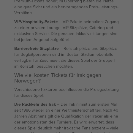
Premium-Tickets höher; im Oberrang bieten die Plätze
eine gute Sicht und ein hervorragendes Preis-Leistungs-
Verhältnis.
VIP/Hospitality-Pakete
– VIP-Pakete beinhalten: Zugang
zu einer privaten Lounge, VIP-Sitzplätze, Catering und
exklusiven Service. Die genauen Inklusivleistungen sind
bei jedem Angebot aufgeführt.
Barrierefreie Sitzplätze
– Rollstuhlplätze und Sitzplätze
für Begleitpersonen sind im Boston Stadium ebenfalls
verfügbar für Zuschauer, die dieses Spiel der Gruppe I
im Rollstuhl besuchen möchten.
Wie viel kosten Tickets für Irak gegen
Norwegen?
Verschiedene Faktoren beeinflussen die Preisgestaltung
für dieses Spiel:
Die Rückkehr des Irak
– Der Irak nimmt zum ersten Mal
seit 1986 wieder an einer Weltmeisterschaft teil. Nach 40
Jahren Abstinenz gilt die Qualifikation der Iraker als eine
der emotionalsten des Turniers. Es wird erwartet, dass
dieses Spiel deutlich mehr irakische Fans anzieht – viele