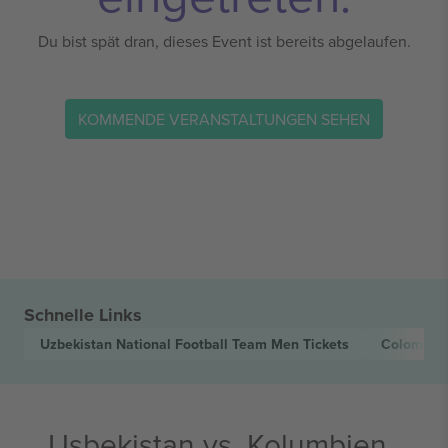
Du bist spät dran, dieses Event ist bereits abgelaufen.
KOMMENDE VERANSTALTUNGEN SEHEN
Schnelle Links
Uzbekistan National Football Team Men
Tickets
Colombia 
Usbekistan vs. Kolumbien