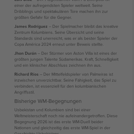
einer der aufregendsten Spieler weltweit. Seine
Dribblings und spektakulären Tore machen ihn zur
größten Gefahr für die Gegner.
James Rodríguez
– Der Spielmacher bleibt das kreative
Zentrum Kolumbiens. Seine Übersicht und seine
Standards sind unerreicht, was er als bester Spieler der
Copa América 2024 erneut unter Beweis stellte.
Jhon Durán
– Der Stürmer von Aston Villa ist eines der
größten jungen Talente Südamerikas. Kraft, Schnelligkeit
und ein klinischer Abschluss zeichnen ihn aus.
Richard Ríos
– Der Mittelfeldspieler von Palmeiras ist
inzwischen unverzichtbar. Seine Fähigkeit, das Spiel zu
verbinden, ist essenziell für den kolumbianischen
Angriffsstil.
Bisherige WM-Begegnungen
Usbekistan und Kolumbien sind bei einer
Weltmeisterschaft noch nie aufeinandergetroffen. Diese
Begegnung 2026 ist das erste WM-Duell beider
Nationen und gleichzeitig das erste WM-Spiel in der
Geschichte Usbekistans.