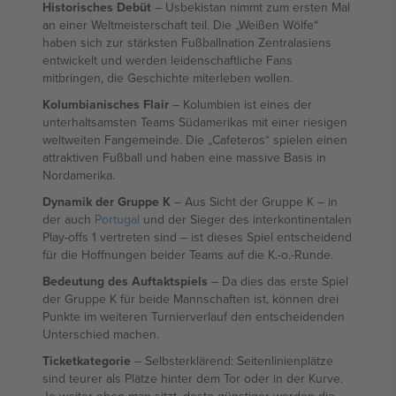
Historisches Debüt
– Usbekistan nimmt zum ersten Mal
an einer Weltmeisterschaft teil. Die „Weißen Wölfe“
haben sich zur stärksten Fußballnation Zentralasiens
entwickelt und werden leidenschaftliche Fans
mitbringen, die Geschichte miterleben wollen.
Kolumbianisches Flair
– Kolumbien ist eines der
unterhaltsamsten Teams Südamerikas mit einer riesigen
weltweiten Fangemeinde. Die „Cafeteros“ spielen einen
attraktiven Fußball und haben eine massive Basis in
Nordamerika.
Dynamik der Gruppe K
– Aus Sicht der Gruppe K – in
der auch
Portugal
und der Sieger des interkontinentalen
Play-offs 1 vertreten sind – ist dieses Spiel entscheidend
für die Hoffnungen beider Teams auf die K.-o.-Runde.
Bedeutung des Auftaktspiels
– Da dies das erste Spiel
der Gruppe K für beide Mannschaften ist, können drei
Punkte im weiteren Turnierverlauf den entscheidenden
Unterschied machen.
Ticketkategorie
– Selbsterklärend: Seitenlinienplätze
sind teurer als Plätze hinter dem Tor oder in der Kurve.