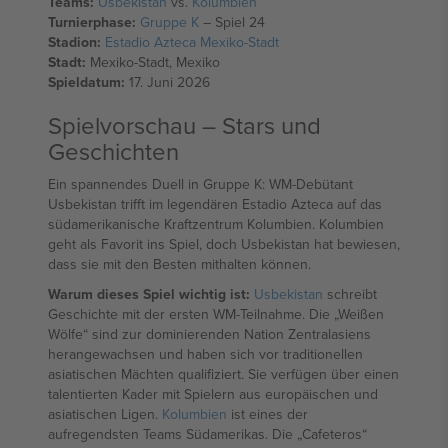
Teams:
Usbekistan
vs.
Kolumbien
Turnierphase:
Gruppe K
– Spiel 24
Stadion:
Estadio Azteca Mexiko-Stadt
Stadt:
Mexiko-Stadt, Mexiko
Spieldatum:
17. Juni 2026
Spielvorschau – Stars und
Geschichten
Ein spannendes Duell in Gruppe K: WM-Debütant
Usbekistan trifft im legendären Estadio Azteca auf das
südamerikanische Kraftzentrum Kolumbien. Kolumbien
geht als Favorit ins Spiel, doch Usbekistan hat bewiesen,
dass sie mit den Besten mithalten können.
Warum dieses Spiel wichtig ist:
Usbekistan
schreibt
Geschichte mit der ersten WM-Teilnahme. Die „Weißen
Wölfe“ sind zur dominierenden Nation Zentralasiens
herangewachsen und haben sich vor traditionellen
asiatischen Mächten qualifiziert. Sie verfügen über einen
talentierten Kader mit Spielern aus europäischen und
asiatischen Ligen.
Kolumbien
ist eines der
aufregendsten Teams Südamerikas. Die „Cafeteros“