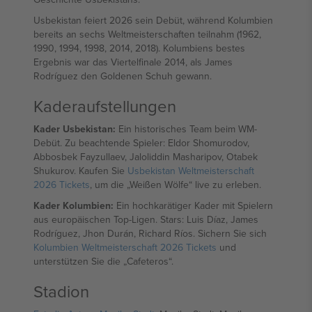
Usbekistan feiert 2026 sein Debüt, während Kolumbien
bereits an sechs Weltmeisterschaften teilnahm (1962,
1990, 1994, 1998, 2014, 2018). Kolumbiens bestes
Ergebnis war das Viertelfinale 2014, als James
Rodríguez den Goldenen Schuh gewann.
Kaderaufstellungen
Kader Usbekistan:
Ein historisches Team beim WM-
Debüt. Zu beachtende Spieler: Eldor Shomurodov,
Abbosbek Fayzullaev, Jaloliddin Masharipov, Otabek
Shukurov. Kaufen Sie
Usbekistan Weltmeisterschaft
2026 Tickets
, um die „Weißen Wölfe“ live zu erleben.
Kader Kolumbien:
Ein hochkarätiger Kader mit Spielern
aus europäischen Top-Ligen. Stars: Luis Díaz, James
Rodríguez, Jhon Durán, Richard Ríos. Sichern Sie sich
Kolumbien Weltmeisterschaft 2026 Tickets
und
unterstützen Sie die „Cafeteros“.
Stadion