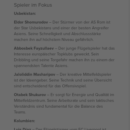
Spieler im Fokus
Usbekistan:
Eldor Shomurodov
– Der Stürmer von der AS Rom ist
der Star Usbekistans und einer der besten Angreifer
Asiens. Seine Schnelligkeit und Abschlussstärke
machen ihn auf höchstem Niveau gefährlich.
Abbosbek Fayzullaev
– Der junge Flügelspieler hat das
Interesse europäischer Topklubs geweckt. Sein
Dribbling und seine Torgefahr machen ihn zu einem der
spannendsten Talente Asiens.
Jaloliddin Masharipov
– Der kreative Mittelfeldspieler
ist der Ideengeber. Seine Technik und seine Übersicht
sind entscheidend für das Offensivspiel.
Otabek Shukurov
– Er sorgt für Energie und Qualität im
Mittelfeldzentrum. Seine Arbeitsrate und sein taktisches
Verständnis sind fundamental für die Balance des
Teams.
Kolumbien:
Luis Díaz
– Der Flügelstürmer vom FC Liverpool ist