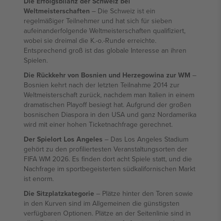
Die Erfolgsbilanz der Schweiz bei
Weltmeisterschaften
– Die Schweiz ist ein
regelmäßiger Teilnehmer und hat sich für sieben
aufeinanderfolgende Weltmeisterschaften qualifiziert,
wobei sie dreimal die K.-o.-Runde erreichte.
Entsprechend groß ist das globale Interesse an ihren
Spielen.
Die Rückkehr von Bosnien und Herzegowina zur WM
–
Bosnien kehrt nach der letzten Teilnahme 2014 zur
Weltmeisterschaft zurück, nachdem man Italien in einem
dramatischen Playoff besiegt hat. Aufgrund der großen
bosnischen Diaspora in den USA und ganz Nordamerika
wird mit einer hohen Ticketnachfrage gerechnet.
Der Spielort Los Angeles
– Das Los Angeles Stadium
gehört zu den profiliertesten Veranstaltungsorten der
FIFA WM 2026. Es finden dort acht Spiele statt, und die
Nachfrage im sportbegeisterten südkalifornischen Markt
ist enorm.
Die Sitzplatzkategorie
– Plätze hinter den Toren sowie
in den Kurven sind im Allgemeinen die günstigsten
verfügbaren Optionen. Plätze an der Seitenlinie sind in