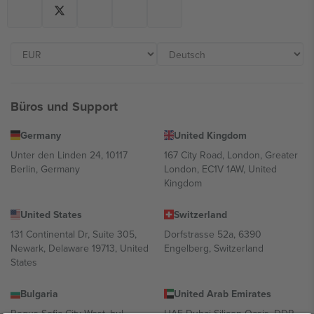
Büros und Support
Germany
United Kingdom
Unter den Linden 24, 10117
167 City Road, London, Greater
Berlin, Germany
London, EC1V 1AW, United
Kingdom
United States
Switzerland
131 Continental Dr, Suite 305,
Dorfstrasse 52a, 6390
Newark, Delaware 19713, United
Engelberg, Switzerland
States
Bulgaria
United Arab Emirates
Regus Sofia City West, bul
UAE Dubai Silicon Oasis, DDP