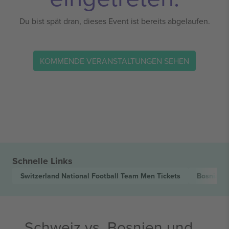
Du bist spät dran, dieses Event ist bereits abgelaufen.
KOMMENDE VERANSTALTUNGEN SEHEN
Schnelle Links
Switzerland National Football Team Men
Tickets
Bosnia H
Schweiz vs. Bosnien und