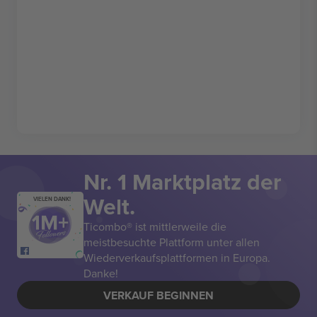
Nr. 1 Marktplatz der
Welt.
VIELEN DANK!
Ticombo® ist mittlerweile die
meistbesuchte Plattform unter allen
Wiederverkaufsplattformen in Europa.
Danke!
VERKAUF BEGINNEN