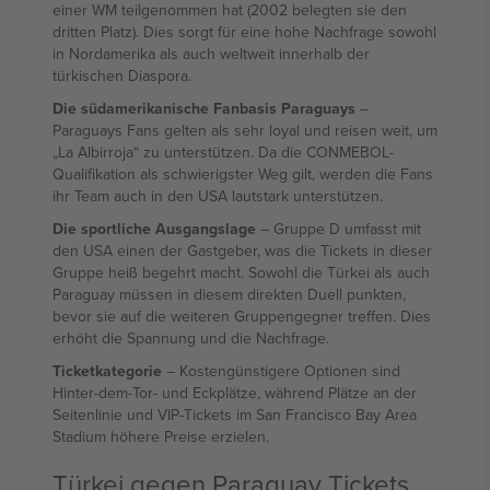
einer WM teilgenommen hat (2002 belegten sie den
dritten Platz). Dies sorgt für eine hohe Nachfrage sowohl
in Nordamerika als auch weltweit innerhalb der
türkischen Diaspora.
Die südamerikanische Fanbasis Paraguays
–
Paraguays Fans gelten als sehr loyal und reisen weit, um
„La Albirroja“ zu unterstützen. Da die CONMEBOL-
Qualifikation als schwierigster Weg gilt, werden die Fans
ihr Team auch in den USA lautstark unterstützen.
Die sportliche Ausgangslage
– Gruppe D umfasst mit
den USA einen der Gastgeber, was die Tickets in dieser
Gruppe heiß begehrt macht. Sowohl die Türkei als auch
Paraguay müssen in diesem direkten Duell punkten,
bevor sie auf die weiteren Gruppengegner treffen. Dies
erhöht die Spannung und die Nachfrage.
Ticketkategorie
– Kostengünstigere Optionen sind
Hinter-dem-Tor- und Eckplätze, während Plätze an der
Seitenlinie und VIP-Tickets im San Francisco Bay Area
Stadium höhere Preise erzielen.
Türkei gegen Paraguay Tickets