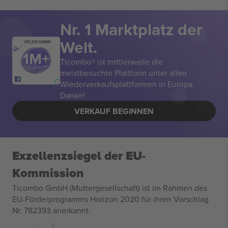
Nr. 1 Marktplatz der
Welt.
VIELEN DANK!
Ticombo® ist mittlerweile die
meistbesuchte Plattform unter allen
Wiederverkaufsplattformen in Europa.
Danke!
VERKAUF BEGINNEN
Exzellenzsiegel der EU-
Kommission
Ticombo GmbH (Muttergesellschaft) ist im Rahmen des
EU-Förderprogramms Horizon 2020 für ihren Vorschlag
Nr. 782393 anerkannt.