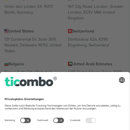
Unter den Linden 24, 10117
167 City Road, London, Greater
Berlin, Germany
London, EC1V 1AW, United
Kingdom
United States
Switzerland
131 Continental Dr, Suite 305,
Dorfstrasse 52a, 6390
Newark, Delaware 19713, United
Engelberg, Switzerland
States
Bulgaria
United Arab Emirates
Regus Sofia City West, bul
UAE Dubai Silicon Oasis, DDP
Totleben 53-55, 1606 Sofia,
Building A1, Office 302, Dubai,
Bulgaria
United Arab Emirates
Mexico
Av Chapultepec 360, Roma
Norte, Cuauhtémoc, 06700
Ciudad de México, CDMX,
Mexico