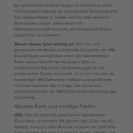
Ein spannendes Duell in Gruppe D steht bevor, wenn
Co-Gastgeber USA auf die australischen Socceroos trifft.
Das Heimpublikum in Seattle wird für eine intensive
Atmosphäre sorgen, während die US-
Nationalmannschaft versucht, auf heimischem Boden
Geschichte zu schreiben.
Warum dieses Spiel wichtig ist:
Die
USA
sind
gemeinsam mit Mexiko und Kanada Gastgeber der WM.
Das US-Team verfügt über einen der talentiertesten
Kader seiner Geschichte mit jungen Stars in
europäischen Top-Clubs. Die Erwartungen an ein
erfolgreiches Turnier sind hoch.
Australien
hat sich als
beständiger WM-Teilnehmer etabliert und qualifizierte
sich zum sechsten Mal in Folge. Die Socceroos
beeindruckten bei der WM 2022 mit dem Erreichen des
Achtelfinals.
Aktuelle Form und wichtige Fakten
USA:
Das US-Team hat seine bisher talentierteste
Generation versammelt. Mit Spielern bei Clubs wie AC
Mailand, Juventus oder Arsenal verfügen die USA über
hohe Qualität. Sie sind bekannt für Tempo, Athletik und