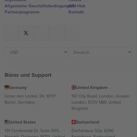
Allgemeine Geschäftsbedingungen
WM-Hub
Partnerprogramm
Kontakt
Büros und Support
Germany
United Kingdom
Unter den Linden 24, 10117
167 City Road, London, Greater
Berlin, Germany
London, EC1V 1AW, United
Kingdom
United States
Switzerland
131 Continental Dr, Suite 305,
Dorfstrasse 52a, 6390
Newark, Delaware 19713, United
Engelberg, Switzerland