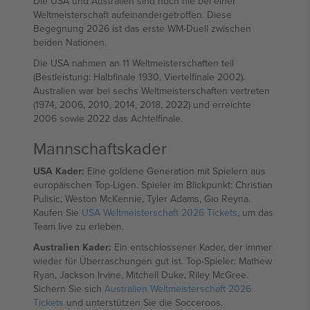
Die USA und Australien sind noch nie bei einer
Weltmeisterschaft aufeinandergetroffen. Diese
Begegnung 2026 ist das erste WM-Duell zwischen
beiden Nationen.
Die USA nahmen an 11 Weltmeisterschaften teil
(Bestleistung: Halbfinale 1930, Viertelfinale 2002).
Australien war bei sechs Weltmeisterschaften vertreten
(1974, 2006, 2010, 2014, 2018, 2022) und erreichte
2006 sowie 2022 das Achtelfinale.
Mannschaftskader
USA Kader:
Eine goldene Generation mit Spielern aus
europäischen Top-Ligen. Spieler im Blickpunkt: Christian
Pulisic, Weston McKennie, Tyler Adams, Gio Reyna.
Kaufen Sie
USA Weltmeisterschaft 2026 Tickets
, um das
Team live zu erleben.
Australien Kader:
Ein entschlossener Kader, der immer
wieder für Überraschungen gut ist. Top-Spieler: Mathew
Ryan, Jackson Irvine, Mitchell Duke, Riley McGree.
Sichern Sie sich
Australien Weltmeisterschaft 2026
Tickets
und unterstützen Sie die Socceroos.