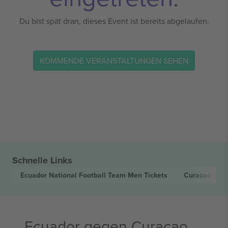
Du bist spät dran, dieses Event ist bereits abgelaufen.
KOMMENDE VERANSTALTUNGEN SEHEN
Schnelle Links
Ecuador National Football Team Men
Tickets
Curacao Nati
Ecuador gegen Curaçao