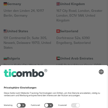
Germany
United Kingdom
Unter den Linden 24, 10117
167 City Road, London, Greater
Berlin, Germany
London, EC1V 1AW, United
Kingdom
United States
Switzerland
131 Continental Dr, Suite 305,
Dorfstrasse 52a, 6390
Newark, Delaware 19713, United
Engelberg, Switzerland
States
Bulgaria
United Arab Emirates
Regus Sofia City West, bul
UAE Dubai Silicon Oasis, DDP
Totleben 53-55, 1606 Sofia,
Building A1, Office 302, Dubai,
Bulgaria
United Arab Emirates
Mexico
Av Chapultepec 360, Roma
Norte, Cuauhtémoc, 06700
Ciudad de México, CDMX,
Mexico