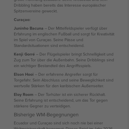
Dribbling haben bereits das Interesse europäischer
Spitzenvereine geweckt.
Curaçao:
Juninho Bacuna
– Der Mittelfeldspieler verfügt über
Erfahrung im englischen Fußball und sorgt für Kreativität
im Spiel von Curaçao. Seine Pässe und
Standardsituationen sind entscheidend.
Kenji Gorré
– Der Flügelspieler bringt Schnelligkeit und
Zug zum Tor über die Außenbahn. Seine Dribblings sind
ein wichtiger Bestandteil des Angriffsspiels.
Elson Hooi
– Der erfahrene Angreifer sorgt für
Torgefahr. Sein Abschluss und seine Beweglichkeit sind
wertvolle Stärken für den karibischen Außenseiter.
Eloy Room
– Der Torhüter ist ein sicherer Rückhalt.
Seine Erfahrung ist entscheidend, um das Tor gegen
stärkere Gegner zu verteidigen.
Bisherige WM-Begegnungen
Ecuador und Curaçao sind sich noch nie bei einer
Weltmeisterschaft begegnet. Dieses Spiel im Jahr 2026