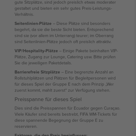
gute Sitzplätze, sind jedoch preislich etwas moderater
gestaltet und bieten ein sehr gutes Preis-Leistungs-
Verhältnis.
Seitenlinien-Plätze
– Diese Plätze sind besonders
begehrt, da sie die beste Sicht bieten. Entsprechend
sind sie (vor allem im Unterrang) teurer; im Oberrang
sind Seitenlinien-Plätze jedoch oft preislich attraktiv.
VIP/Hospitality-Plätze
– Einige Pakete beinhalten VIP-
Plätze, Zugang zur Lounge, Catering usw. Bitte prüfen
Sie die jeweiligen Paketdetails.
Barrierefreie Sitzplätze
– Eine begrenzte Anzahl an
Rollstuhlplätzen und Plätzen für Begleitpersonen wird
für dieses Spiel der Gruppe E nach dem Prinzip „Wer
zuerst kommt, mahlt zuerst“ zur Verfügung stehen.
Preisspanne für dieses Spiel
Dies sind die Preisspannen für Ecuador gegen Curaçao.
Viele Käufer sind bereits bestrebt, FIFA WM-Tickets für
diese spannende Begegnung der Gruppe E zu
reservieren.
Faktoren, die den Preis beeinflussen: