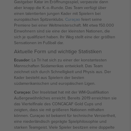
Gastgeber Katar im Eröffnungsspiel, verpasste dann
aber knapp die K.-o.-Runde. Das Team verfügt über
einen talentierten jungen Kader mit Spielern bei
europäischen Spitzenklubs.
Curaçao
feiert seine
Premiere bei einer Weltmeisterschaft. Mit etwa 150.000
Einwohnern sind sie eine der kleinsten Nationen, die
sich je qualifiziert haben. Ihr Weg stellt eine der größten
Sensationen im Fußball dar.
Aktuelle Form und wichtige Statistiken
Ecuador:
La Tri hat sich zu einer der konstantesten
Mannschaften Südamerikas entwickelt. Das Team
zeichnet sich durch Schnelligkeit und Physis aus. Der
Kader besteht aus Spielern der besten
südamerikanischen und europäischen Ligen.
Curaçao:
Der Inselstaat hat mit der WM-Qualifikation
Außergewöhnliches erreicht. Bereits 2019 erreichten sie
das Viertelfinale des CONCACAF Gold Cups und
zeigten, dass sie mit größeren Nationen mithalten
können. Curaçao ist bekannt für technische Versiertheit,
eine niederländisch geprägte Spielphilosophie und
starken Teamgeist. Viele Spieler besitzen eine doppelte