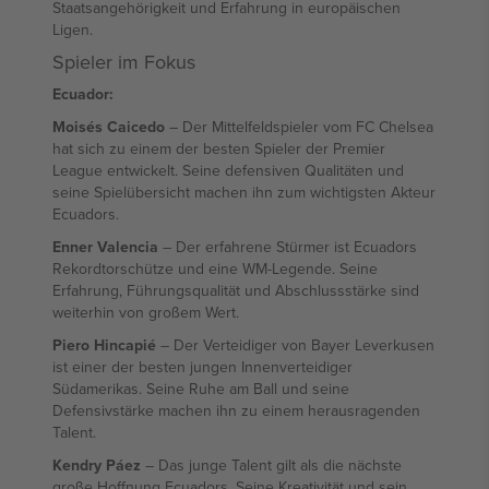
Staatsangehörigkeit und Erfahrung in europäischen
Ligen.
Spieler im Fokus
Ecuador:
Moisés Caicedo
– Der Mittelfeldspieler vom FC Chelsea
hat sich zu einem der besten Spieler der Premier
League entwickelt. Seine defensiven Qualitäten und
seine Spielübersicht machen ihn zum wichtigsten Akteur
Ecuadors.
Enner Valencia
– Der erfahrene Stürmer ist Ecuadors
Rekordtorschütze und eine WM-Legende. Seine
Erfahrung, Führungsqualität und Abschlussstärke sind
weiterhin von großem Wert.
Piero Hincapié
– Der Verteidiger von Bayer Leverkusen
ist einer der besten jungen Innenverteidiger
Südamerikas. Seine Ruhe am Ball und seine
Defensivstärke machen ihn zu einem herausragenden
Talent.
Kendry Páez
– Das junge Talent gilt als die nächste
große Hoffnung Ecuadors. Seine Kreativität und sein