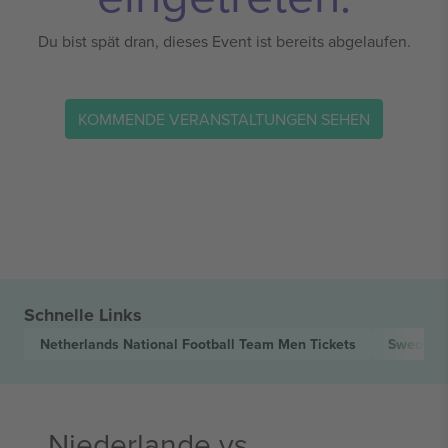
Du bist spät dran, dieses Event ist bereits abgelaufen.
KOMMENDE VERANSTALTUNGEN SEHEN
Schnelle Links
Netherlands National Football Team Men
Tickets
Sweden N
Niederlande vs.