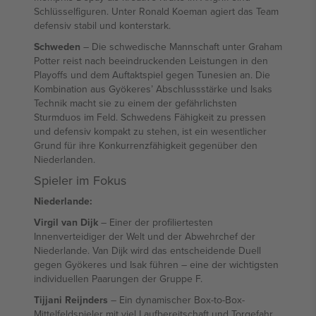
Schlüsselfiguren. Unter Ronald Koeman agiert das Team
defensiv stabil und konterstark.
Schweden
– Die schwedische Mannschaft unter Graham
Potter reist nach beeindruckenden Leistungen in den
Playoffs und dem Auftaktspiel gegen Tunesien an. Die
Kombination aus Gyökeres’ Abschlussstärke und Isaks
Technik macht sie zu einem der gefährlichsten
Sturmduos im Feld. Schwedens Fähigkeit zu pressen
und defensiv kompakt zu stehen, ist ein wesentlicher
Grund für ihre Konkurrenzfähigkeit gegenüber den
Niederlanden.
Spieler im Fokus
Niederlande:
Virgil van Dijk
– Einer der profiliertesten
Innenverteidiger der Welt und der Abwehrchef der
Niederlande. Van Dijk wird das entscheidende Duell
gegen Gyökeres und Isak führen – eine der wichtigsten
individuellen Paarungen der Gruppe F.
Tijjani Reijnders
– Ein dynamischer Box-to-Box-
Mittelfeldspieler mit viel Laufbereitschaft und Torgefahr.