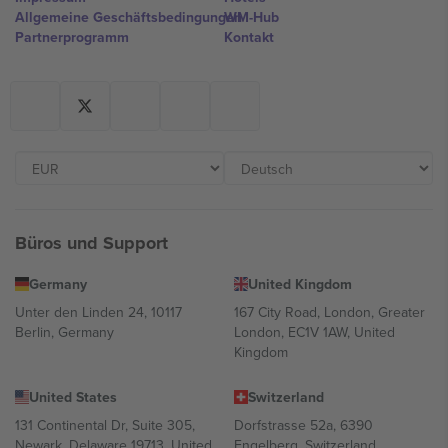
Allgemeine Geschäftsbedingungen
WM-Hub
Partnerprogramm
Kontakt
Büros und Support
Germany
United Kingdom
Unter den Linden 24, 10117
167 City Road, London, Greater
Berlin, Germany
London, EC1V 1AW, United
Kingdom
United States
Switzerland
131 Continental Dr, Suite 305,
Dorfstrasse 52a, 6390
Newark, Delaware 19713, United
Engelberg, Switzerland