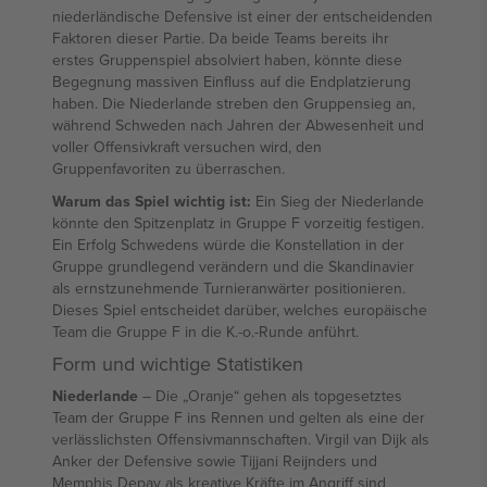
niederländische Defensive ist einer der entscheidenden
Faktoren dieser Partie. Da beide Teams bereits ihr
erstes Gruppenspiel absolviert haben, könnte diese
Begegnung massiven Einfluss auf die Endplatzierung
haben. Die Niederlande streben den Gruppensieg an,
während Schweden nach Jahren der Abwesenheit und
voller Offensivkraft versuchen wird, den
Gruppenfavoriten zu überraschen.
Warum das Spiel wichtig ist:
Ein Sieg der Niederlande
könnte den Spitzenplatz in Gruppe F vorzeitig festigen.
Ein Erfolg Schwedens würde die Konstellation in der
Gruppe grundlegend verändern und die Skandinavier
als ernstzunehmende Turnieranwärter positionieren.
Dieses Spiel entscheidet darüber, welches europäische
Team die Gruppe F in die K.-o.-Runde anführt.
Form und wichtige Statistiken
Niederlande
– Die „Oranje“ gehen als topgesetztes
Team der Gruppe F ins Rennen und gelten als eine der
verlässlichsten Offensivmannschaften. Virgil van Dijk als
Anker der Defensive sowie Tijjani Reijnders und
Memphis Depay als kreative Kräfte im Angriff sind