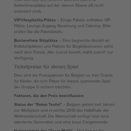
Seitenlinienplätze auf der oberen Ebene oft recht
preiswert sind).
VIP/Hospitality-Plätze
– Einige Pakete enthalten VIP-
Plätze, Lounge-Zugang, Bewirtung und Catering. Bitte
prüfen Sie die Paketdetails.
Barrierefreie Sitzplätze
– Eine begrenzte Anzahl an
Rollstuhlplätzen und Plätzen für Begleitpersonen steht
nach dem Prinzip „Wer zuerst kommt, mahlt zuerst“ zur
Verfügung.
Ticketpreise für dieses Spiel
Dies sind die Preisspannen für Belgien vs. Iran Tickets
für Käufer, die sich Plätze für dieses spannende Spiel
der Gruppe G sichern möchten.
Faktoren, die den Preis beeinflussen:
Status der "Roten Teufel"
– Belgien gehört seit Jahren
zur Weltspitze und erreichte 2018 das Halbfinale der
Weltmeisterschaft. Die Mannschaft verfügt über eine
talentierte Generation und eine treue Fangemeinde.
Nationalstolz des "Team Melli"
– Der Iran ist die