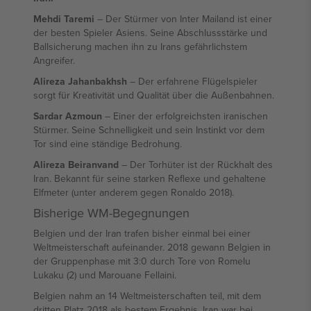
Mehdi Taremi
– Der Stürmer von Inter Mailand ist einer
der besten Spieler Asiens. Seine Abschlussstärke und
Ballsicherung machen ihn zu Irans gefährlichstem
Angreifer.
Alireza Jahanbakhsh
– Der erfahrene Flügelspieler
sorgt für Kreativität und Qualität über die Außenbahnen.
Sardar Azmoun
– Einer der erfolgreichsten iranischen
Stürmer. Seine Schnelligkeit und sein Instinkt vor dem
Tor sind eine ständige Bedrohung.
Alireza Beiranvand
– Der Torhüter ist der Rückhalt des
Iran. Bekannt für seine starken Reflexe und gehaltene
Elfmeter (unter anderem gegen Ronaldo 2018).
Bisherige WM-Begegnungen
Belgien und der Iran trafen bisher einmal bei einer
Weltmeisterschaft aufeinander. 2018 gewann Belgien in
der Gruppenphase mit 3:0 durch Tore von Romelu
Lukaku (2) und Marouane Fellaini.
Belgien nahm an 14 Weltmeisterschaften teil, mit dem
dritten Platz 2018 als bestem Ergebnis. Iran war bei