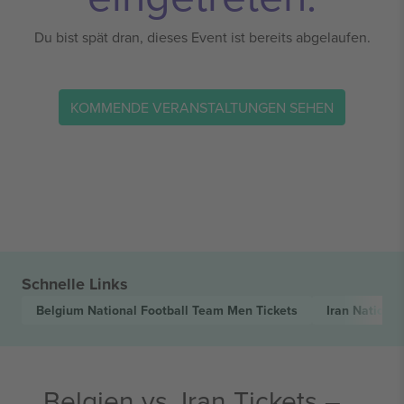
Du bist spät dran, dieses Event ist bereits abgelaufen.
KOMMENDE VERANSTALTUNGEN SEHEN
Schnelle Links
Belgium National Football Team Men
Tickets
Iran Nationa
Belgien vs. Iran Tickets –