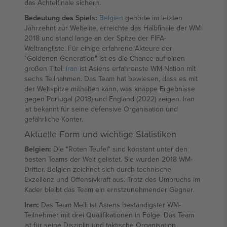
das Achtelfinale sichern.
Bedeutung des Spiels:
Belgien
gehörte im letzten
Jahrzehnt zur Weltelite, erreichte das Halbfinale der WM
2018 und stand lange an der Spitze der FIFA-
Weltrangliste. Für einige erfahrene Akteure der
"Goldenen Generation" ist es die Chance auf einen
großen Titel.
Iran
ist Asiens erfahrenste WM-Nation mit
sechs Teilnahmen. Das Team hat bewiesen, dass es mit
der Weltspitze mithalten kann, was knappe Ergebnisse
gegen Portugal (2018) und England (2022) zeigen. Iran
ist bekannt für seine defensive Organisation und
gefährliche Konter.
Aktuelle Form und wichtige Statistiken
Belgien:
Die "Roten Teufel" sind konstant unter den
besten Teams der Welt gelistet. Sie wurden 2018 WM-
Dritter. Belgien zeichnet sich durch technische
Exzellenz und Offensivkraft aus. Trotz des Umbruchs im
Kader bleibt das Team ein ernstzunehmender Gegner.
Iran:
Das Team Melli ist Asiens beständigster WM-
Teilnehmer mit drei Qualifikationen in Folge. Das Team
ist für seine Disziplin und taktische Organisation