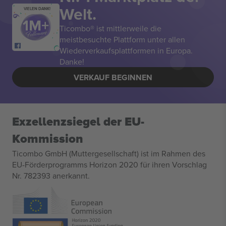
Welt.
VIELEN DANK!
Ticombo® ist mittlerweile die
meistbesuchte Plattform unter allen
Wiederverkaufsplattformen in Europa.
Danke!
VERKAUF BEGINNEN
Exzellenzsiegel der EU-
Kommission
Ticombo GmbH (Muttergesellschaft) ist im Rahmen des
EU-Förderprogramms Horizon 2020 für ihren Vorschlag
Nr. 782393 anerkannt.