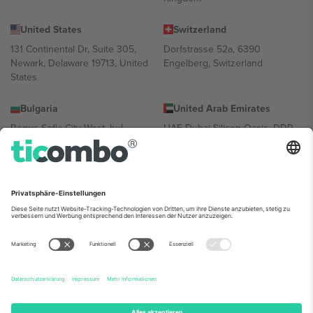
United States
Switzerland
131 Continental Dr, Suite 305,
Dorfstrasse 52a, 6390
Newark, Delaware 19713, United
Engelberg, Switzerland
States
Bulgaria
United Arab Emirates
Regus Sofia City West, bul
UAE Dubai Silicon Oasis, DDP
Totleben 53-55, 1606 Sofia,
Building A1, Office 302, Dubai,
Bulgaria
United Arab Emirates
Mexico
Av Chapultepec 360, Roma
Norte, Cuauhtémoc, 06700
Ciudad de México, CDMX,
Mexico
Die juristische Person des Plattformanbieters kann je nach
Standort, Veranstaltung und/oder Domäne variieren. Weitere
Informationen finden Sie auf der jeweiligen Veranstaltungsseite, im