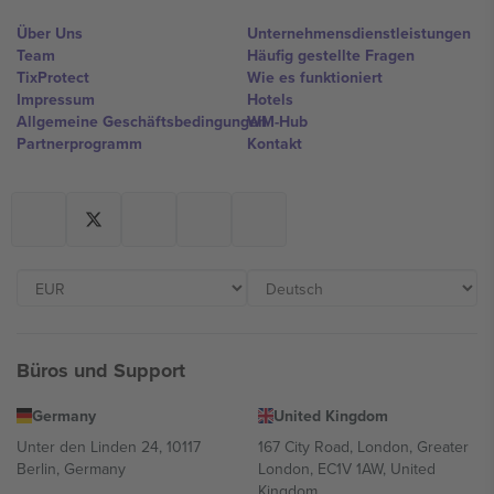
Über Uns
Unternehmensdienstleistungen
Team
Häufig gestellte Fragen
TixProtect
Wie es funktioniert
Impressum
Hotels
Allgemeine Geschäftsbedingungen
WM-Hub
Partnerprogramm
Kontakt
Büros und Support
Germany
United Kingdom
Unter den Linden 24, 10117
167 City Road, London, Greater
Berlin, Germany
London, EC1V 1AW, United
Kingdom