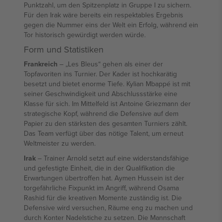
Punktzahl, um den Spitzenplatz in Gruppe I zu sichern.
Für den Irak wäre bereits ein respektables Ergebnis
gegen die Nummer eins der Welt ein Erfolg, während ein
Tor historisch gewürdigt werden würde.
Form und Statistiken
Frankreich
– „Les Bleus“ gehen als einer der
Topfavoriten ins Turnier. Der Kader ist hochkarätig
besetzt und bietet enorme Tiefe. Kylian Mbappé ist mit
seiner Geschwindigkeit und Abschlussstärke eine
Klasse für sich. Im Mittelfeld ist Antoine Griezmann der
strategische Kopf, während die Defensive auf dem
Papier zu den stärksten des gesamten Turniers zählt.
Das Team verfügt über das nötige Talent, um erneut
Weltmeister zu werden.
Irak
– Trainer Arnold setzt auf eine widerstandsfähige
und gefestigte Einheit, die in der Qualifikation die
Erwartungen übertroffen hat. Aymen Hussein ist der
torgefährliche Fixpunkt im Angriff, während Osama
Rashid für die kreativen Momente zuständig ist. Die
Defensive wird versuchen, Räume eng zu machen und
durch Konter Nadelstiche zu setzen. Die Mannschaft