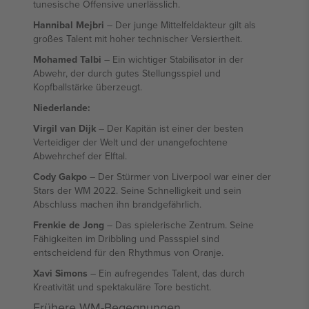
tunesische Offensive unerlässlich.
Hannibal Mejbri
– Der junge Mittelfeldakteur gilt als
großes Talent mit hoher technischer Versiertheit.
Mohamed Talbi
– Ein wichtiger Stabilisator in der
Abwehr, der durch gutes Stellungsspiel und
Kopfballstärke überzeugt.
Niederlande:
Virgil van Dijk
– Der Kapitän ist einer der besten
Verteidiger der Welt und der unangefochtene
Abwehrchef der Elftal.
Cody Gakpo
– Der Stürmer von Liverpool war einer der
Stars der WM 2022. Seine Schnelligkeit und sein
Abschluss machen ihn brandgefährlich.
Frenkie de Jong
– Das spielerische Zentrum. Seine
Fähigkeiten im Dribbling und Passspiel sind
entscheidend für den Rhythmus von Oranje.
Xavi Simons
– Ein aufregendes Talent, das durch
Kreativität und spektakuläre Tore besticht.
Frühere WM-Begegnungen