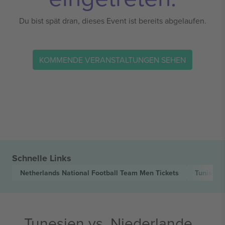
Du bist spät dran, dieses Event ist bereits abgelaufen.
KOMMENDE VERANSTALTUNGEN SEHEN
Schnelle Links
Netherlands National Football Team Men
Tickets
Tunisia 
Tunesien vs. Niederlande