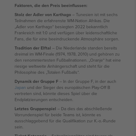
Faktoren, die den Preis beeinflussen:
Stolz der Adler von Karthago
– Tunesien ist mit sechs
Teilnahmen die erfahrenste WM-Nation Afrikas. Die
„Adler von Karthago“ besiegten 2022 bekanntlich
Frankreich mit 1:0 und verfügen über leidenschaftliche
Fans, die für eine beeindruckende Atmosphäre sorgen.
Tradition der Elftal
– Die Niederlande standen bereits
dreimal im WM-Finale (1974, 1978, 2010) und gehören zu
den renommiertesten Fußballnationen. „Oranje“ hat eine
riesige weltweite Anhängerschaft und steht für die
Philosophie des „Totalen Fußballs“.
Dynamik der Gruppe F
– In der Gruppe F, in der auch
Japan
und der Sieger des europäischen Play-Off B
vertreten sind, könnte dieses Spiel über die
Endplatzierungen entscheiden.
Letztes Gruppenspiel
– Da dies das abschließende
Vorrundenspiel für beide Teams ist, könnte es
ausschlaggebend für die Qualifikation zur K.-o.-Runde
sein.