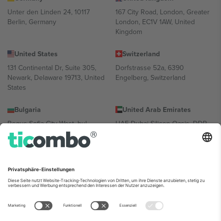
Unter den Linden 24, 10117
167 City Road, London, Greater
Berlin, Germany
London, EC1V 1AW, United
Kingdom
United States
Switzerland
131 Continental Dr, Suite 305,
Dorfstrasse 52a, 6390
Newark, Delaware 19713, United
Engelberg, Switzerland
States
Bulgaria
United Arab Emirates
Regus Sofia City West, bul
UAE Dubai Silicon Oasis, DDP
Totleben 53-55, 1606 Sofia,
Building A1, Office 302, Dubai,
Bulgaria
United Arab Emirates
Mexico
Av Chapultepec 360, Roma
Norte, Cuauhtémoc, 06700
Ciudad de México, CDMX,
Mexico