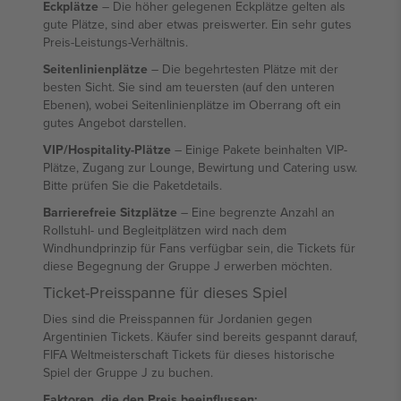
Eckplätze
– Die höher gelegenen Eckplätze gelten als
gute Plätze, sind aber etwas preiswerter. Ein sehr gutes
Preis-Leistungs-Verhältnis.
Seitenlinienplätze
– Die begehrtesten Plätze mit der
besten Sicht. Sie sind am teuersten (auf den unteren
Ebenen), wobei Seitenlinienplätze im Oberrang oft ein
gutes Angebot darstellen.
VIP/Hospitality-Plätze
– Einige Pakete beinhalten VIP-
Plätze, Zugang zur Lounge, Bewirtung und Catering usw.
Bitte prüfen Sie die Paketdetails.
Barrierefreie Sitzplätze
– Eine begrenzte Anzahl an
Rollstuhl- und Begleitplätzen wird nach dem
Windhundprinzip für Fans verfügbar sein, die Tickets für
diese Begegnung der Gruppe J erwerben möchten.
Ticket-Preisspanne für dieses Spiel
Dies sind die Preisspannen für Jordanien gegen
Argentinien Tickets. Käufer sind bereits gespannt darauf,
FIFA Weltmeisterschaft Tickets für dieses historische
Spiel der Gruppe J zu buchen.
Faktoren, die den Preis beeinflussen: