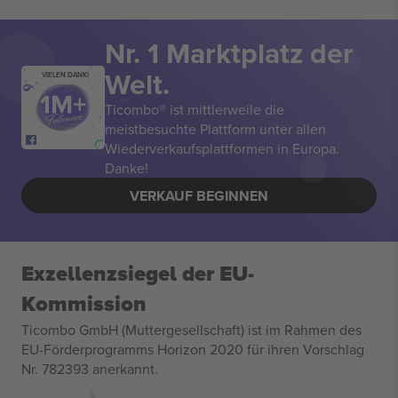
Nr. 1 Marktplatz der
Welt.
VIELEN DANK!
Ticombo® ist mittlerweile die
meistbesuchte Plattform unter allen
Wiederverkaufsplattformen in Europa.
Danke!
VERKAUF BEGINNEN
Exzellenzsiegel der EU-
Kommission
Ticombo GmbH (Muttergesellschaft) ist im Rahmen des
EU-Förderprogramms Horizon 2020 für ihren Vorschlag
Nr. 782393 anerkannt.