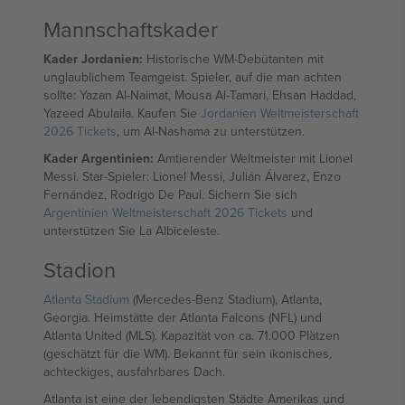
Mannschaftskader
Kader Jordanien:
Historische WM-Debütanten mit
unglaublichem Teamgeist. Spieler, auf die man achten
sollte: Yazan Al-Naimat, Mousa Al-Tamari, Ehsan Haddad,
Yazeed Abulaila. Kaufen Sie
Jordanien Weltmeisterschaft
2026 Tickets
, um Al-Nashama zu unterstützen.
Kader Argentinien:
Amtierender Weltmeister mit Lionel
Messi. Star-Spieler: Lionel Messi, Julián Álvarez, Enzo
Fernández, Rodrigo De Paul. Sichern Sie sich
Argentinien Weltmeisterschaft 2026 Tickets
und
unterstützen Sie La Albiceleste.
Stadion
Atlanta Stadium
(Mercedes-Benz Stadium), Atlanta,
Georgia. Heimstätte der Atlanta Falcons (NFL) und
Atlanta United (MLS). Kapazität von ca. 71.000 Plätzen
(geschätzt für die WM). Bekannt für sein ikonisches,
achteckiges, ausfahrbares Dach.
Atlanta ist eine der lebendigsten Städte Amerikas und