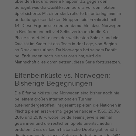
über den Irak und einem knappen 3:2 gegen den
Senegal, was die Qualifikation bereits vor dem letzten
Spiel sicherte. Mit einer stark rotierte Elf unterlag man im
bedeutungslosen letzten Gruppenspiel Frankreich mit
1:4. Diese Ergebnisse deuten darauf hin, dass Norwegen
in Bestform und mit viel Selbstvertrauen in die K.-o.-
Phase startet. Mit einem der weltbesten Spieler und viel
Qualität im Kader ist das Team in der Lage, von Beginn
an Druck auszuüben. Da Norwegen bei seinem Debüt
bei Endrunden noch nie verloren hat, wird die
Mannschaft alles daran setzen, diese Serie fortzusetzen.
Elfenbeinküste vs. Norwegen:
Bisherige Begegnungen
Die Elfenbeinküste und Norwegen sind bisher noch nie
bei einem großen internationalen Turnier
aufeinandergetroffen. Insgesamt spielten die Nationen in
Pflichtspielen erst viermal gegeneinander – 1969, 2006,
2016 und 2018 –, wobei beide Teams jeweils einmal
gewannen und die restlichen Spiele unentschieden
endeten. Dass es kaum historische Duelle gibt, erhöht
die Spannung für dieses Aufeinandertreffen bei der WM