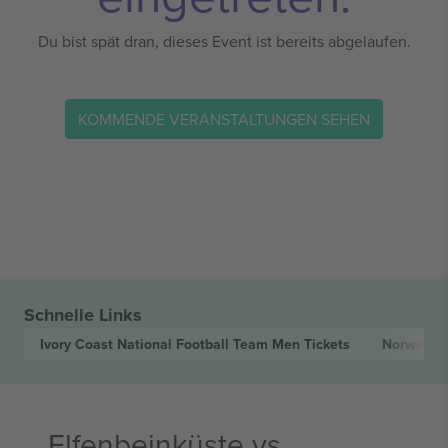
Du bist spät dran, dieses Event ist bereits abgelaufen.
KOMMENDE VERANSTALTUNGEN SEHEN
Schnelle Links
Ivory Coast National Football Team Men
Tickets
Norway Na
Elfenbeinküste vs.