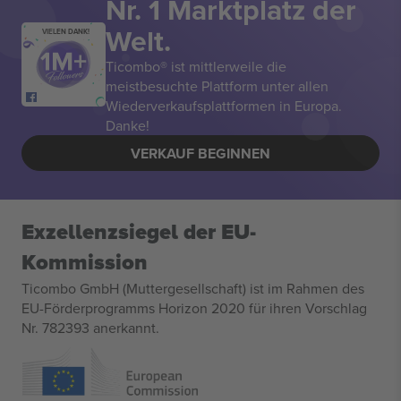
Nr. 1 Marktplatz der
Welt.
VIELEN DANK!
Ticombo® ist mittlerweile die
meistbesuchte Plattform unter allen
Wiederverkaufsplattformen in Europa.
Danke!
VERKAUF BEGINNEN
Exzellenzsiegel der EU-
Kommission
Ticombo GmbH (Muttergesellschaft) ist im Rahmen des
EU-Förderprogramms Horizon 2020 für ihren Vorschlag
Nr. 782393 anerkannt.