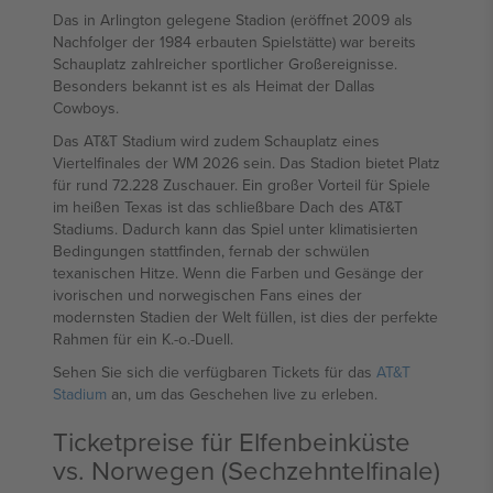
Das in Arlington gelegene Stadion (eröffnet 2009 als
Nachfolger der 1984 erbauten Spielstätte) war bereits
Schauplatz zahlreicher sportlicher Großereignisse.
Besonders bekannt ist es als Heimat der Dallas
Cowboys.
Das AT&T Stadium wird zudem Schauplatz eines
Viertelfinales der WM 2026 sein. Das Stadion bietet Platz
für rund 72.228 Zuschauer. Ein großer Vorteil für Spiele
im heißen Texas ist das schließbare Dach des AT&T
Stadiums. Dadurch kann das Spiel unter klimatisierten
Bedingungen stattfinden, fernab der schwülen
texanischen Hitze. Wenn die Farben und Gesänge der
ivorischen und norwegischen Fans eines der
modernsten Stadien der Welt füllen, ist dies der perfekte
Rahmen für ein K.-o.-Duell.
Sehen Sie sich die verfügbaren Tickets für das
AT&T
Stadium
an, um das Geschehen live zu erleben.
Ticketpreise für Elfenbeinküste
vs. Norwegen (Sechzehntelfinale)