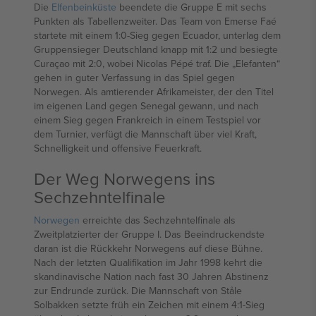
Die
Elfenbeinküste
beendete die Gruppe E mit sechs
Punkten als Tabellenzweiter. Das Team von Emerse Faé
startete mit einem 1:0-Sieg gegen Ecuador, unterlag dem
Gruppensieger Deutschland knapp mit 1:2 und besiegte
Curaçao mit 2:0, wobei Nicolas Pépé traf. Die „Elefanten“
gehen in guter Verfassung in das Spiel gegen
Norwegen. Als amtierender Afrikameister, der den Titel
im eigenen Land gegen Senegal gewann, und nach
einem Sieg gegen Frankreich in einem Testspiel vor
dem Turnier, verfügt die Mannschaft über viel Kraft,
Schnelligkeit und offensive Feuerkraft.
Der Weg Norwegens ins
Sechzehntelfinale
Norwegen
erreichte das Sechzehntelfinale als
Zweitplatzierter der Gruppe I. Das Beeindruckendste
daran ist die Rückkehr Norwegens auf diese Bühne.
Nach der letzten Qualifikation im Jahr 1998 kehrt die
skandinavische Nation nach fast 30 Jahren Abstinenz
zur Endrunde zurück. Die Mannschaft von Ståle
Solbakken setzte früh ein Zeichen mit einem 4:1-Sieg