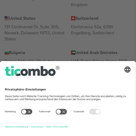
Kingdom
United States
Switzerland
131 Continental Dr, Suite 305,
Dorfstrasse 52a, 6390
Newark, Delaware 19713, United
Engelberg, Switzerland
States
Bulgaria
United Arab Emirates
Regus Sofia City West, bul
UAE Dubai Silicon Oasis, DDP
Totleben 53-55, 1606 Sofia,
Building A1, Office 302, Dubai,
Bulgaria
United Arab Emirates
Mexico
Av Chapultepec 360, Roma
Norte, Cuauhtémoc, 06700
Ciudad de México, CDMX,
Mexico
Die juristische Person des Plattformanbieters kann je nach
Standort, Veranstaltung und/oder Domäne variieren. Weitere