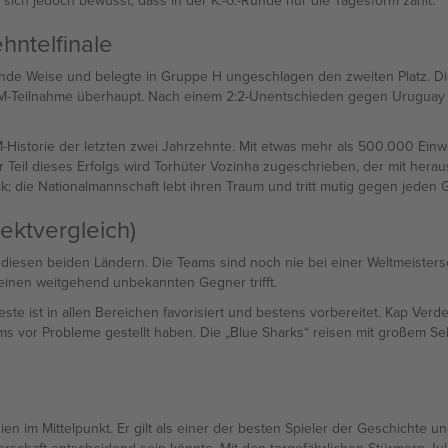
st sich jedoch bewusst, dass in der K.-o.-Runde nur die Tagesform zählt.
ntelfinale
nde Weise und belegte in Gruppe H ungeschlagen den zweiten Platz. Die
M-Teilnahme überhaupt. Nach einem 2:2-Unentschieden gegen Uruguay s
istorie der letzten zwei Jahrzehnte. Mit etwas mehr als 500.000 Einwoh
oßer Teil dieses Erfolgs wird Torhüter Vozinha zugeschrieben, der mit 
ck; die Nationalmannschaft lebt ihren Traum und tritt mutig gegen jeden 
ektvergleich)
sen beiden Ländern. Die Teams sind noch nie bei einer Weltmeisterscha
einen weitgehend unbekannten Gegner trifft.
eleste ist in allen Bereichen favorisiert und bestens vorbereitet. Kap Ve
ms vor Probleme gestellt haben. Die „Blue Sharks“ reisen mit großem Se
nien im Mittelpunkt. Er gilt als einer der besten Spieler der Geschichte