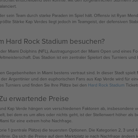
sterschaft entscheidend sein könnte. Mit den torgefährlichen Stürmern Ju
lanciert.
 der sein Team durch starke Paraden im Spiel hält. Offensiv ist Ryan M
rößte Stärke Kap Verdes liegt jedoch im Teamgeist, der defensiven Stabil
im Hard Rock Stadium besuchen?
 der Miami Dolphins (NFL), Austragungsort der Miami Open und eines For
meisterschaft. Das Stadion ist ein zentraler Spielort des Turniers und 
en Gegebenheiten in Miami bestens vertraut sind. In dieser Stadt spielt 
der Argentinier und den euphorischen Fans aus Kap Verde wird für ein
 Turniers und finden Sie Ihre Plätze bei den
Hard Rock Stadium
Ticket
 Zu erwartende Preise
 und Kap Verde hängen von verschiedenen Faktoren ab, insbesondere vo
delt, bei dem es um alles oder nichts geht, ist der Stellenwert höher al
Miami für eine extrem hohe Nachfrage.
e 1 (zentrale Plätze) die teuersten Optionen. Die Kategorien 2, 3 und 4
linie. Da sich die Preise auf dem Marktplatz je nach Nachfrage ändern 