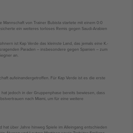
 Mannschaft von Trainer Bubista startete mit einem 0:0
icherte ein weiteres torloses Remis gegen Saudi-Arabien
nern ist Kap Verde das kleinste Land, das jemals eine K.-
herausragenden Paraden – insbesondere gegen Spanien – zum
Gegner an.
ft aufeinandergetroffen. Für Kap Verde ist es die erste
rde hat jedoch in der Gruppenphase bereits bewiesen, dass
lbstvertrauen nach Miami, um für eine weitere
 und hat über Jahre hinweg Spiele im Alleingang entschieden