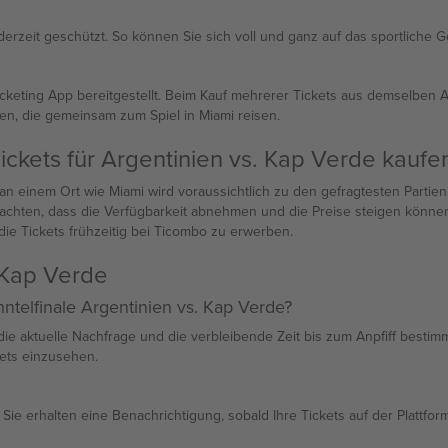
erzeit geschützt. So können Sie sich voll und ganz auf das sportliche 
 Ticketing App bereitgestellt. Beim Kauf mehrerer Tickets aus demselb
en, die gemeinsam zum Spiel in Miami reisen.
ickets für Argentinien vs. Kap Verde kaufe
si an einem Ort wie Miami wird voraussichtlich zu den gefragtesten Part
hten, dass die Verfügbarkeit abnehmen und die Preise steigen können, j
die Tickets frühzeitig bei Ticombo zu erwerben.
 Kap Verde
ntelfinale Argentinien vs. Kap Verde?
die aktuelle Nachfrage und die verbleibende Zeit bis zum Anpfiff bestimm
kets einzusehen.
t. Sie erhalten eine Benachrichtigung, sobald Ihre Tickets auf der Platt