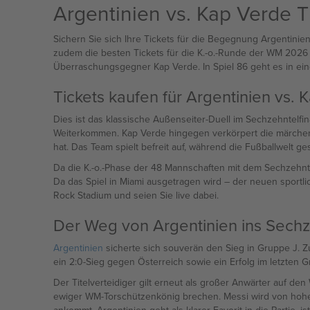
Argentinien vs. Kap Verde T
Sichern Sie sich Ihre Tickets für die Begegnung Argentini
zudem die besten Tickets für die K.-o.-Runde der WM 2026 f
Überraschungsgegner Kap Verde. In Spiel 86 geht es in ein
Tickets kaufen für Argentinien vs. 
Dies ist das klassische Außenseiter-Duell im Sechzehntelfin
Weiterkommen. Kap Verde hingegen verkörpert die märchenhaf
hat. Das Team spielt befreit auf, während die Fußballwelt g
Da die K.-o.-Phase der 48 Mannschaften mit dem Sechzehntel
Da das Spiel in Miami ausgetragen wird – der neuen sportli
Rock Stadium und seien Sie live dabei.
Der Weg von Argentinien ins Sechz
Argentinien
sicherte sich souverän den Sieg in Gruppe J. Zu
ein 2:0-Sieg gegen Österreich sowie ein Erfolg im letzten 
Der Titelverteidiger gilt erneut als großer Anwärter auf de
ewiger WM-Torschützenkönig brechen. Messi wird von hoher 