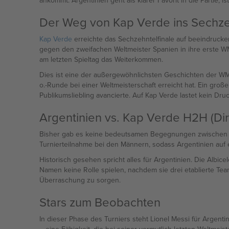
ankommt. Argentinien geht als klarer Favorit in die Partie, i
Der Weg von Kap Verde ins Sechzeh
Kap Verde
erreichte das Sechzehntelfinale auf beeindrucke
gegen den zweifachen Weltmeister Spanien in ihre erste W
am letzten Spieltag das Weiterkommen.
Dies ist eine der außergewöhnlichsten Geschichten der WM-H
o.-Runde bei einer Weltmeisterschaft erreicht hat. Ein gr
Publikumsliebling avancierte. Auf Kap Verde lastet kein Dru
Argentinien vs. Kap Verde H2H (Dir
Bisher gab es keine bedeutsamen Begegnungen zwischen die
Turnierteilnahme bei den Männern, sodass Argentinien auf 
Historisch gesehen spricht alles für Argentinien. Die Albic
Namen keine Rolle spielen, nachdem sie drei etablierte Tea
Überraschung zu sorgen.
Stars zum Beobachten
In dieser Phase des Turniers steht Lionel Messi für Argenti