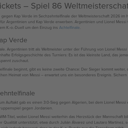
ickets – Spiel 86 Weltmeisterscha
en gegen Kap Verde im Sechzehntelfinale der Weltmeisterschaft 2026 im 
ür Argentinien und Kap Verde erwerben. Argentinien und Lionel Messi tre
em K.-o.-Duell um den Einzug ins
Achtelfinale
.
Kap Verde
ale. Argentinien tritt als Weltmeister unter der Führung von Lionel Messi
te Erfolgsgeschichte des Turniers: Es ist das kleinste Land, das jemals
espannt zuschaut.
finale beginnt, gibt es keine zweite Chance: Der Sieger kommt weiter, d
chen Heimat von Messi – erwartet uns ein besonderes Ereignis. Sichern 
ehntelfinale
m Auftakt gab es einen 3:0-Sieg gegen Algerien, bei dem Lionel Messi e
Gruppenspiel gegen Jordanien.
n WM-Titel, wobei Lionel Messi weiterhin das Herzstück der Mannschaft bi
Qualität unterstützt, etwa durch Julián Álvarez und Lautaro Martínez, 