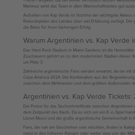
– eine Fähigkeit, die bei seiner vermutlich letzten Weltmei
Martínez wirkt das Team in allen Mannschaftsteilen gut ausba
Aufseiten von Kap Verde ist Vozinha der wichtigste Akteur,
Rekordspieler des Landes über viel Erfahrung verfügt. Die g
die Basis für ihren bisherigen Erfolg.
Warum Argentinien vs. Kap Verde 
Das Hard Rock Stadium in Miami Gardens ist die Heimstätte
Zuschauern gehört es zu den modernsten Stadien dieser Welt
um Platz 3.
Zahlreiche argentinische Fans werden erwartet, da sie mit d
Copa América 2024. Die Kombination aus der Begeisterung 
zwischen dem Weltmeister und dem größten Außenseiter des
Argentinien vs. Kap Verde Tickets:
Die Preise für das Sechzehntelfinale zwischen Argentinien
dem Zeitpunkt des Kaufs. Da es sich um ein K.-o.-Spiel han
Lionel Messi und die große argentinische Gemeinschaft in 
Fans, die nah am Geschehen sein möchten, finden in Kategori
meist in den höheren Rängen oder weiter weg von der Mittel