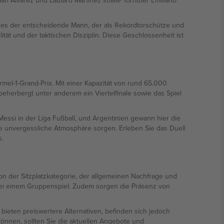
lián Álvarez und Lautaro Martínez sowie Torhüter Emiliano
endes der entscheidende Mann, der als Rekordtorschütze und
ität und der taktischen Disziplin. Diese Geschlossenheit ist
mel-1-Grand-Prix. Mit einer Kapazität von rund 65.000
beherbergt unter anderem ein Viertelfinale sowie das Spiel
Messi in der Liga Fußball, und Argentinien gewann hier die
e unvergessliche Atmosphäre sorgen. Erleben Sie das Duell
s.
n der Sitzplatzkategorie, der allgemeinen Nachfrage und
s bei einem Gruppenspiel. Zudem sorgen die Präsenz von
 bieten preiswertere Alternativen, befinden sich jedoch
können, sollten Sie die aktuellen Angebote und