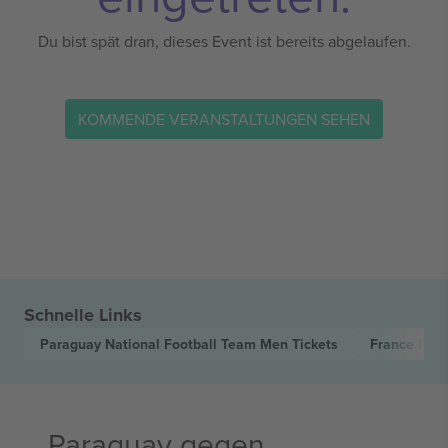
Du bist spät dran, dieses Event ist bereits abgelaufen.
KOMMENDE VERANSTALTUNGEN SEHEN
Schnelle Links
Paraguay National Football Team Men
Tickets
France Nat
Paraguay gegen