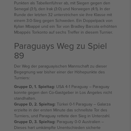
Punkten als Tabellenführer ab, mit Siegen gegen den
Senegal (3:1), den Irak (3:0) und Norwegen (4:1). In der
Runde der letzten 32 unterstrichen sie ihre Klasse mit
einem 3:0-Sieg gegen Schweden. Ein Doppelpack von
Kylian Mbappé und ein Tor von Bradley Barcola erhöhten
Mbappés Torkonto auf sechs Treffer in diesem Turnier.
Paraguays Weg zu Spiel
89
Der Weg der paraguayischen Mannschaft zu dieser
Begegnung war bisher einer der Höhepunkte des
Turniers:
Gruppe D, 1. Spieltag:
USA 4-1 Paraguay – Paraguay
konnte gegen den Co-Gastgeber in Los Angeles nicht
standhalten.
Gruppe D, 2. Spieltag:
Türkei 0-1 Paraguay – Galarza
erzielte in der ersten Minute das schnellste Tor des
Turniers, und Paraguay rettete den Sieg in Unterzahl.
Gruppe D, 3. Spieltag:
Paraguay 0-0 Australien –
Dieses hart umkämpfte Unentschieden sicherte