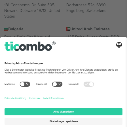
131 Continental Dr, Suite 305,
Dorfstrasse 52a, 6390
Newark, Delaware 19713, United
Engelberg, Switzerland
States
Bulgaria
United Arab Emirates
Regus Sofia City West, bul
UAE Dubai Silicon Oasis, DDP
Totleben 53-55, 1606 Sofia,
Building A1, Office 302, Dubai,
Bulgaria
United Arab Emirates
Mexico
Av Chapultepec 360, Roma
Norte, Cuauhtémoc, 06700
Ciudad de México, CDMX,
Mexico
Die juristische Person des Plattformanbieters kann je nach
Standort, Veranstaltung und/oder Domäne variieren. Weitere
Informationen finden Sie auf der jeweiligen Veranstaltungsseite, im
Impressum und in den Allgemeinen Geschäftsbedingungen.,
Impressum
und
AGBs.
© 2026 Ticombo. Alle Rechte vorbehalten.