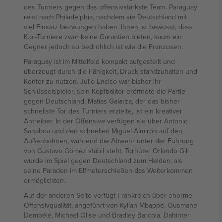
des Turniers gegen das offensivstärkste Team. Paraguay
reist nach Philadelphia, nachdem sie Deutschland mit
viel Einsatz bezwungen haben. Ihnen ist bewusst, dass
K.o.-Turniere zwar keine Garantien bieten, kaum ein
Gegner jedoch so bedrohlich ist wie die Franzosen.
Paraguay ist im Mittelfeld kompakt aufgestellt und
überzeugt durch die Fähigkeit, Druck standzuhalten und
Konter zu nutzen. Julio Enciso war bisher ihr
Schlüsselspieler, sein Kopfballtor eröffnete die Partie
gegen Deutschland. Matías Galarza, der das bisher
schnellste Tor des Turniers erzielte, ist ein kreativer
Antreiber. In der Offensive verfügen sie über Antonio
Sanabria und den schnellen Miguel Almirón auf den
Außenbahnen, während die Abwehr unter der Führung
von Gustavo Gómez stabil steht. Torhüter Orlando Gill
wurde im Spiel gegen Deutschland zum Helden, als
seine Paraden im Elfmeterschießen das Weiterkommen
ermöglichten.
Auf der anderen Seite verfügt Frankreich über enorme
Offensivqualität, angeführt von Kylian Mbappé, Ousmane
Dembélé, Michael Olise und Bradley Barcola. Dahinter