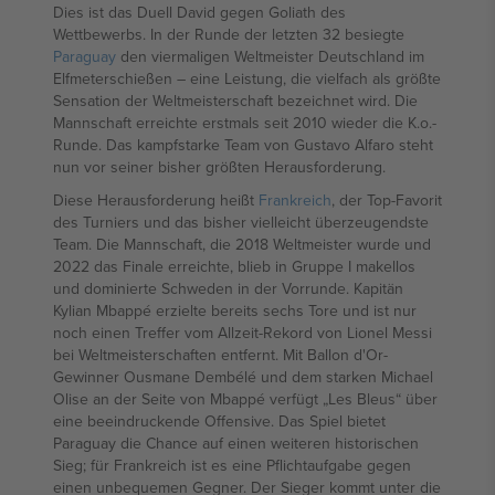
Dies ist das Duell David gegen Goliath des
Wettbewerbs. In der Runde der letzten 32 besiegte
Paraguay
den viermaligen Weltmeister Deutschland im
Elfmeterschießen – eine Leistung, die vielfach als größte
Sensation der Weltmeisterschaft bezeichnet wird. Die
Mannschaft erreichte erstmals seit 2010 wieder die K.o.-
Runde. Das kampfstarke Team von Gustavo Alfaro steht
nun vor seiner bisher größten Herausforderung.
Diese Herausforderung heißt
Frankreich
, der Top-Favorit
des Turniers und das bisher vielleicht überzeugendste
Team. Die Mannschaft, die 2018 Weltmeister wurde und
2022 das Finale erreichte, blieb in Gruppe I makellos
und dominierte Schweden in der Vorrunde. Kapitän
Kylian Mbappé erzielte bereits sechs Tore und ist nur
noch einen Treffer vom Allzeit-Rekord von Lionel Messi
bei Weltmeisterschaften entfernt. Mit Ballon d'Or-
Gewinner Ousmane Dembélé und dem starken Michael
Olise an der Seite von Mbappé verfügt „Les Bleus“ über
eine beeindruckende Offensive. Das Spiel bietet
Paraguay die Chance auf einen weiteren historischen
Sieg; für Frankreich ist es eine Pflichtaufgabe gegen
einen unbequemen Gegner. Der Sieger kommt unter die