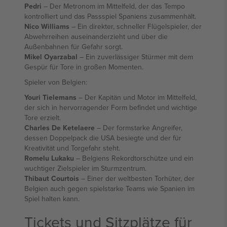
Pedri
– Der Metronom im Mittelfeld, der das Tempo
kontrolliert und das Passspiel Spaniens zusammenhält.
Nico Williams
– Ein direkter, schneller Flügelspieler, der
Abwehrreihen auseinanderzieht und über die
Außenbahnen für Gefahr sorgt.
Mikel Oyarzabal
– Ein zuverlässiger Stürmer mit dem
Gespür für Tore in großen Momenten.
Spieler von Belgien:
Youri Tielemans
– Der Kapitän und Motor im Mittelfeld,
der sich in hervorragender Form befindet und wichtige
Tore erzielt.
Charles De Ketelaere
– Der formstarke Angreifer,
dessen Doppelpack die USA besiegte und der für
Kreativität und Torgefahr steht.
Romelu Lukaku
– Belgiens Rekordtorschütze und ein
wuchtiger Zielspieler im Sturmzentrum.
Thibaut Courtois
– Einer der weltbesten Torhüter, der
Belgien auch gegen spielstarke Teams wie Spanien im
Spiel halten kann.
Tickets und Sitzplätze für