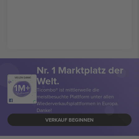
Nr. 1 Marktplatz der
Welt.
VIELEN DANK!
Ticombo® ist mittlerweile die
meistbesuchte Plattform unter allen
Wiederverkaufsplattformen in Europa.
Danke!
VERKAUF BEGINNEN