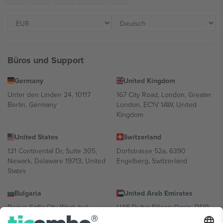
Büros und Support
Germany
United Kingdom
Unter den Linden 24, 10117
167 City Road, London, Greater
Berlin, Germany
London, EC1V 1AW, United
Kingdom
United States
Switzerland
131 Continental Dr, Suite 305,
Dorfstrasse 52a, 6390
Newark, Delaware 19713, United
Engelberg, Switzerland
States
Bulgaria
United Arab Emirates
Regus Sofia City West, bul
UAE Dubai Silicon Oasis, DDP
Totleben 53-55, 1606 Sofia,
Building A1, Office 302, Dubai,