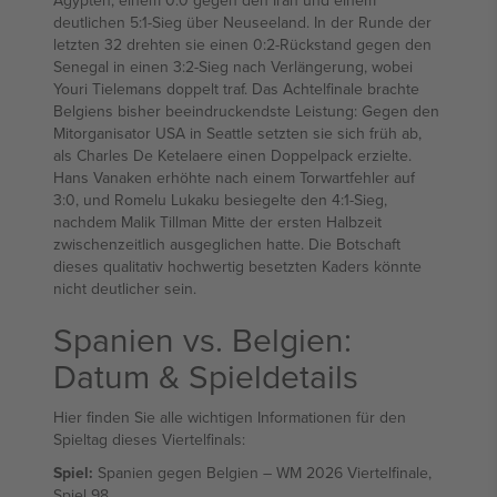
Ägypten, einem 0:0 gegen den Iran und einem
deutlichen 5:1-Sieg über Neuseeland. In der Runde der
letzten 32 drehten sie einen 0:2-Rückstand gegen den
Senegal in einen 3:2-Sieg nach Verlängerung, wobei
Youri Tielemans doppelt traf. Das Achtelfinale brachte
Belgiens bisher beeindruckendste Leistung: Gegen den
Mitorganisator USA in Seattle setzten sie sich früh ab,
als Charles De Ketelaere einen Doppelpack erzielte.
Hans Vanaken erhöhte nach einem Torwartfehler auf
3:0, und Romelu Lukaku besiegelte den 4:1-Sieg,
nachdem Malik Tillman Mitte der ersten Halbzeit
zwischenzeitlich ausgeglichen hatte. Die Botschaft
dieses qualitativ hochwertig besetzten Kaders könnte
nicht deutlicher sein.
Spanien vs. Belgien:
Datum & Spieldetails
Hier finden Sie alle wichtigen Informationen für den
Spieltag dieses Viertelfinals:
Spiel:
Spanien gegen Belgien – WM 2026 Viertelfinale,
Spiel 98