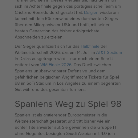
Turnierfavoriten in dieses Viertelfinale, nachdem man
sich im Achtelfinale gegen das portugiesische Team um
Cristiano Ronaldo durchgesetzt hat.
Belgien
wiederum
kommt mit dem Rückenwind eines dominanten Sieges
über den Mitorganisator USA und hofft, mit seiner
besten Generation das bisher erfolgreichste
Abschneiden zu erzielen.
Der Sieger qualifiziert sich für das
Halbfinale
der
Weltmeisterschaft 2026, das am 14. Juli im
AT&T Stadium
in Dallas ausgetragen wird – nur noch einen Schritt
entfernt vom
WM-Finale 2026
. Das Duell zwischen
Spaniens unüberwindbarer Defensive und dem
gefährlichen belgischen Angriff macht Tickets für Spiel
98 im SoFi Stadium in Los Angeles zu einem begehrten
Gut während des gesamten Turniers.
Spaniens Weg zu Spiel 98
Spanien ist als amtierender Europameister in die
Weltmeisterschaft gestartet und tritt bisher wie ein
echter Titelanwärter auf. Sie gewannen die Gruppe H
ohne Gegentor, besiegten Saudi-Arabien mit 4:0 (ein