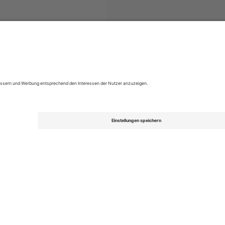
aense
Tickets
Campeonato Brasileiro Série A
Tickets