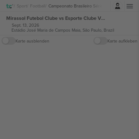
Einloggen
Sport
Football
Campeonato Brasileiro Série A
Mirassol Futebol Clube vs Esporte Clube Vitória Campeonato Brasileiro Série A tickets
Sept. 13, 2026
Estádio José Maria de Campos Maia,
São Paulo, Brazil
Karte ausblenden
Karte aufkleben