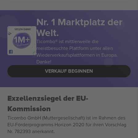
Nr. 1 Marktplatz der
Welt.
VIELEN DANK!
Ticombo® ist mittlerweile die
meistbesuchte Plattform unter allen
Wiederverkaufsplattformen in Europa.
Danke!
VERKAUF BEGINNEN
Exzellenzsiegel der EU-
Kommission
Ticombo GmbH (Muttergesellschaft) ist im Rahmen des
EU-Förderprogramms Horizon 2020 für ihren Vorschlag
Nr. 782393 anerkannt.