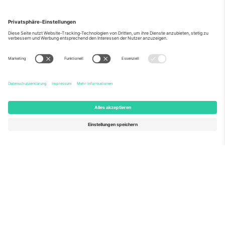
Über Uns
Unternehmensdienstleistungen
Team
Häufig gestellte Fragen
TixProtect
Wie es funktioniert
Impressum
Hotels
Allgemeine Geschäftsbedingungen
WM-Hub
Partnerprogramm
Kontakt
Büros und Support