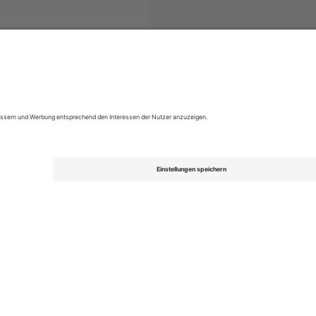
ets
1 Liga
Tickets