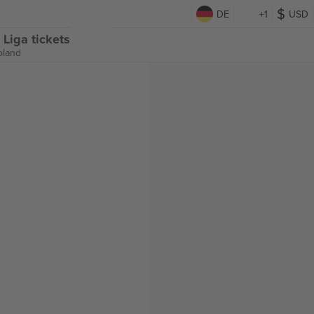
DE
+1
USD
Liga tickets
oland