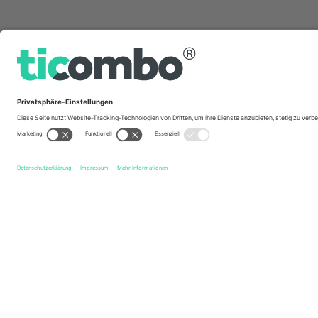
Schnelle Links
MKP Pogoń Siedlce
Tickets
Puszcza Niepołomice
Tick