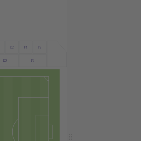
F2
F1
E2
F3
E3