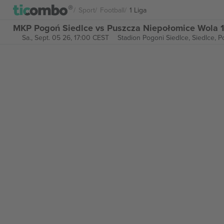
Sport
Football
1 Liga
MKP Pogoń Siedlce vs Puszcza Niepołomice Wola 1 
Sa., Sept. 05 26, 17:00 CEST
Stadion Pogoni Siedlce,
Siedlce, P