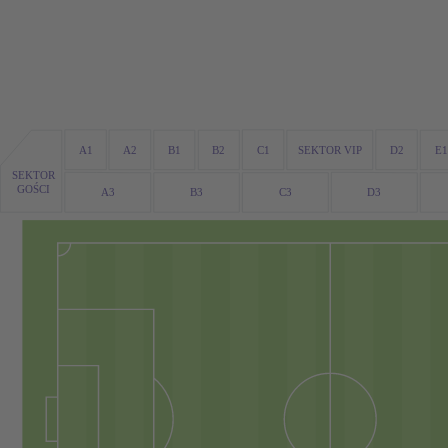
A1
C1
D2
A2
B1
B2
SEKTOR VIP
E1
SEKTOR
GOŚCI
A3
D3
B3
C3