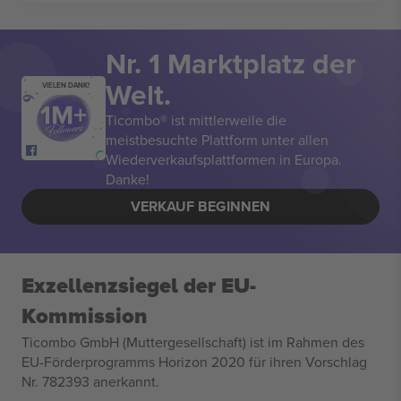
Nr. 1 Marktplatz der
Welt.
VIELEN DANK!
Ticombo® ist mittlerweile die
meistbesuchte Plattform unter allen
Wiederverkaufsplattformen in Europa.
Danke!
VERKAUF BEGINNEN
Exzellenzsiegel der EU-
Kommission
Ticombo GmbH (Muttergesellschaft) ist im Rahmen des
EU-Förderprogramms Horizon 2020 für ihren Vorschlag
Nr. 782393 anerkannt.