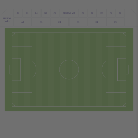
A1
C1
D2
A2
F2
F1
B1
B2
SEKTOR VIP
E1
E2
SEKTOR
GOŚCI
D3
F3
A3
B3
C3
E3