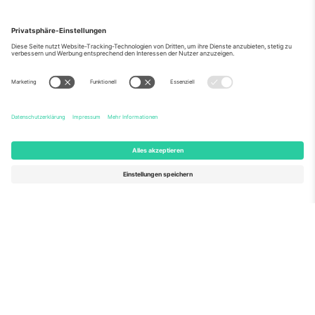
Über Uns
Unternehmensdienstleistungen
Team
Häufig gestellte Fragen
TixProtect
Wie es funktioniert
Impressum
Hotels
Allgemeine Geschäftsbedingungen
WM-Hub
Partnerprogramm
Kontakt
Büros und Support