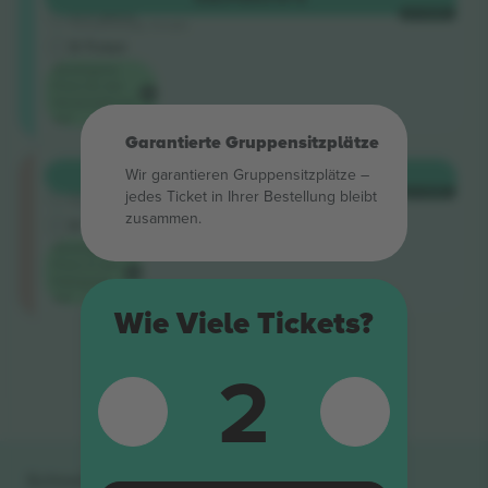
5.0 (220)
JE TICKET
Vertrauenswürdiger Verkäufer
E-Ticket
Niedrigster
Preis für die
Veranstaltung
auf
Garantierte Gruppensitzplätze
Longside
Wir garantieren Gruppensitzplätze –
KAUFEN
424 €
5.0 (220)
jedes Ticket in Ihrer Bestellung bleibt
JE TICKET
Vertrauenswürdiger Verkäufer
zusammen.
E-Ticket
Niedrigster
Preis in der
Kategorie
auf
Wie Viele Tickets?
Ende der Ergebnisse
2
Schnelle Links