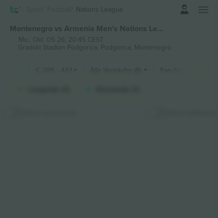
Einloggen
Sport
Football
Nations League
Montenegro vs Armenia Men's Nations League tickets
Mo., Okt. 05 26, 20:45 CEST
Gradski Stadion Podgorica,
Podgorica, Montenegro
€
299
-
443
Alle Verkäufer (8)
Fan-Bereiche
Longside (1)
Shortside (1)
Karte ausblenden
Karte aufkleben