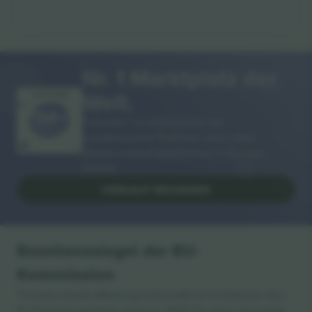
Nr. 1 Marktplatz der
Welt.
VIELEN DANK!
Ticombo® ist mittlerweile die
meistbesuchte Plattform unter allen
Wiederverkaufsplattformen in Europa.
Danke!
VERKAUF BEGINNEN
Exzellenzsiegel der EU-
Kommission
Ticombo GmbH (Muttergesellschaft) ist im Rahmen des
EU-Förderprogramms Horizon 2020 für ihren Vorschlag