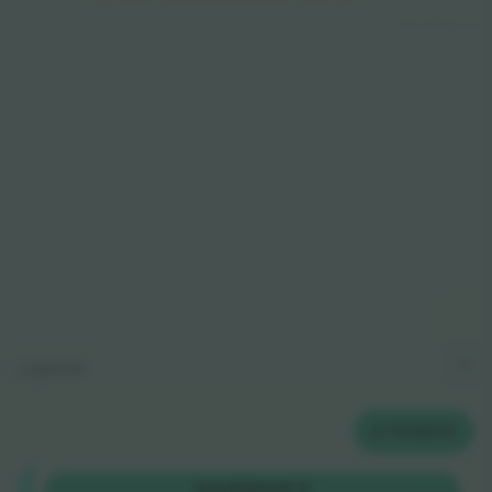
© 2024 Ticombo. All rights reserved
Legende
2
TICKETS
Shortside
KAUFEN
319 €