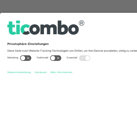
Schnelle Links
Mushuc Runa S.C.
Tickets
Leones del Norte
Tickets