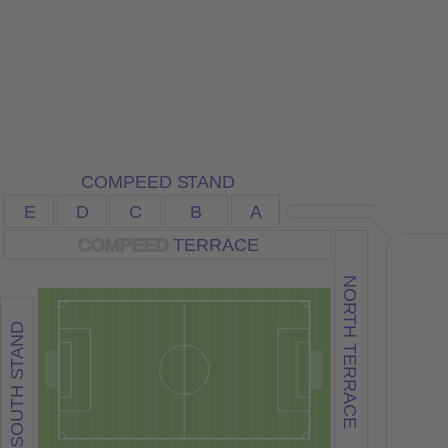
COMPEED S
T
AND
E
C
B
A
D
COMPEED
TERRACE
NO
R
TH
AND
TERRACE
T
SOUTH S