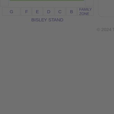
G
F
E
D
C
B
BISLE
Y
 S
T
AND
© 2024