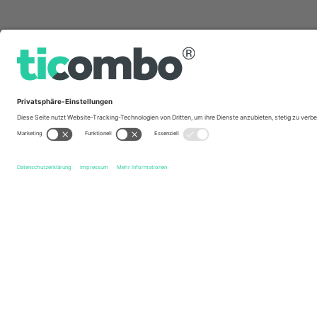
Schnelle Links
Newport County AFC
Tickets
Barnet FC
Tickets
E