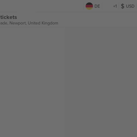
DE
+1
USD
tickets
rade,
Newport, United Kingdom