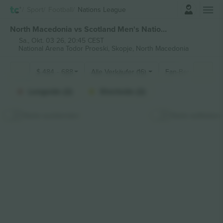
Einloggen
Sport
Football
Nations League
North Macedonia vs Scotland Men's Nations League tickets
Sa., Okt. 03 26, 20:45 CEST
National Arena Todor Proeski,
Skopje, North Macedonia
$
484
-
688
Alle Verkäufer (16)
Fan-Bereiche
Longside (2)
Shortside (2)
Karte ausblenden
Karte aufkleben