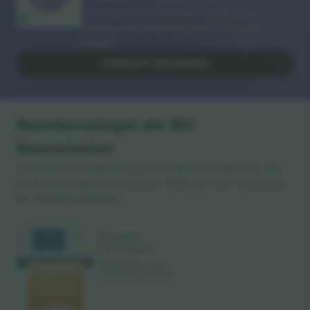
meistbesuchte Plattform unter allen
Wiederverkaufsplattformen in Europa.
Danke!
VERKAUF BEGINNEN
Exzellenzsiegel der EU-
Kommission
Ticombo GmbH (Muttergesellschaft) ist im Rahmen des
EU-Förderprogramms Horizon 2020 für ihren Vorschlag
Nr. 782393 anerkannt.