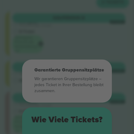
2
TICKETS
Shortside
KAUFEN
506 $
5.0 (220)
JE TICKET
Vertrauenswürdiger Verkäufer
E-Ticket
Niedrigster
Preis für die
Veranstaltung
auf
Shortside
KAUFEN
517 $
Garantierte Gruppensitzplätze
4.9 (14)
JE TICKET
Vertrauenswürdiger Verkäufer
Wir garantieren Gruppensitzplätze –
M-Ticket
jedes Ticket in Ihrer Bestellung bleibt
zusammen.
Longside
KAUFEN
652 $
5.0 (220)
JE TICKET
Vertrauenswürdiger Verkäufer
E-Ticket
Wie Viele Tickets?
Niedrigster
Preis in der
Kategorie
auf