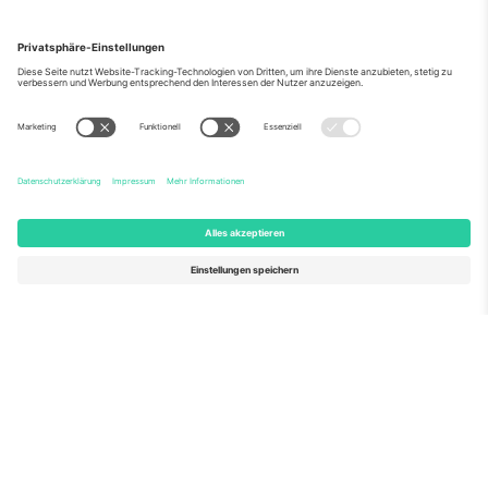
Über Uns
Unternehmensdienstleistungen
Team
Häufig gestellte Fragen
TixProtect
Wie es funktioniert
Impressum
Hotels
Allgemeine Geschäftsbedingungen
WM-Hub
Partnerprogramm
Kontakt
Büros und Support