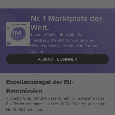
Nr. 1 Marktplatz der
Welt.
VIELEN DANK!
Ticombo® ist mittlerweile die
meistbesuchte Plattform unter allen
Wiederverkaufsplattformen in Europa.
Danke!
VERKAUF BEGINNEN
Exzellenzsiegel der EU-
Kommission
Ticombo GmbH (Muttergesellschaft) ist im Rahmen des
EU-Förderprogramms Horizon 2020 für ihren Vorschlag
Nr. 782393 anerkannt.