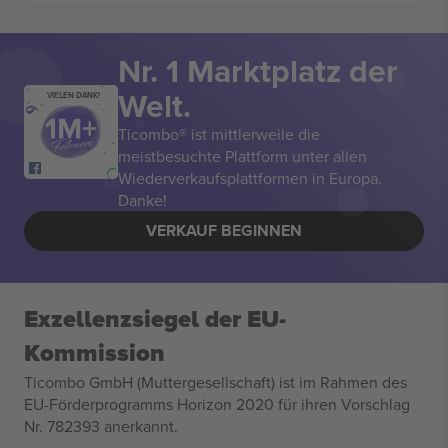
Nr. 1 Marktplatz der
Welt.
VIELEN DANK!
Ticombo® ist mittlerweile die
meistbesuchte Plattform unter allen
Wiederverkaufsplattformen in Europa.
Danke!
VERKAUF BEGINNEN
Exzellenzsiegel der EU-
Kommission
Ticombo GmbH (Muttergesellschaft) ist im Rahmen des
EU-Förderprogramms Horizon 2020 für ihren Vorschlag
Nr. 782393 anerkannt.