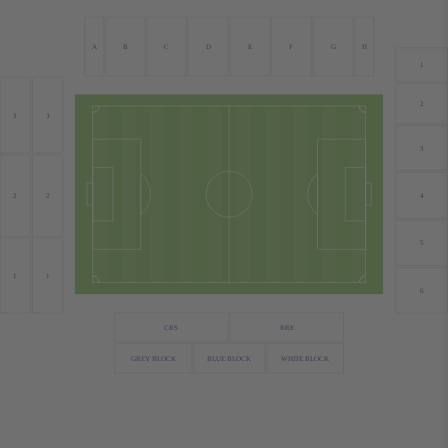
A
B
C
D
E
F
G
H
1
2
3
3
3
4
2
2
5
1
1
6
CRS
RRE
GREY BLOCK
BLUE BLOCK
WHITE BLOCK