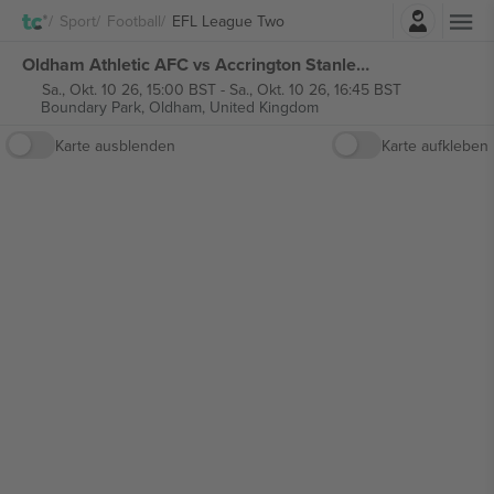
Einloggen
Sport
Football
EFL League Two
Oldham Athletic AFC vs Accrington Stanley FC EFL League Two tickets
Sa., Okt. 10 26, 15:00 BST
-
Sa., Okt. 10 26, 16:45 BST
Boundary Park,
Oldham, United Kingdom
Karte ausblenden
Karte aufkleben