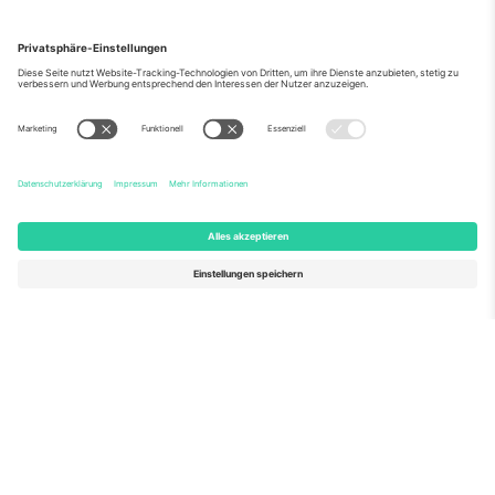
Über Uns
Unternehmensdienstleistungen
Team
Häufig gestellte Fragen
TixProtect
Wie es funktioniert
Impressum
Hotels
Allgemeine Geschäftsbedingungen
WM-Hub
Partnerprogramm
Kontakt
Büros und Support