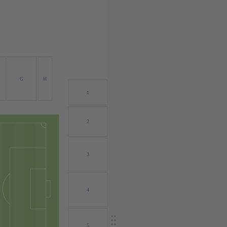
G
H
1
2
3
4
5