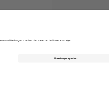
kets
EFL League Two
Tickets