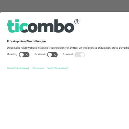
Schnelle Links
Oldham Athletic AFC
Tickets
Tranmere Rovers FC
Tic