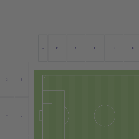
A
B
C
D
E
F
3
3
2
2