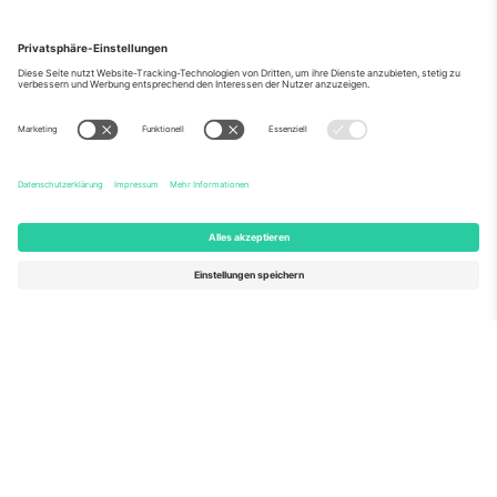
Über Uns
Unternehmensdienstleistungen
Team
Häufig gestellte Fragen
TixProtect
Wie es funktioniert
Impressum
Hotels
Allgemeine Geschäftsbedingungen
WM-Hub
Partnerprogramm
Kontakt
Büros und Support