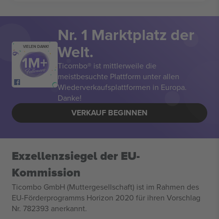
Nr. 1 Marktplatz der
Welt.
VIELEN DANK!
Ticombo® ist mittlerweile die
meistbesuchte Plattform unter allen
Wiederverkaufsplattformen in Europa.
Danke!
VERKAUF BEGINNEN
Exzellenzsiegel der EU-
Kommission
Ticombo GmbH (Muttergesellschaft) ist im Rahmen des
EU-Förderprogramms Horizon 2020 für ihren Vorschlag
Nr. 782393 anerkannt.