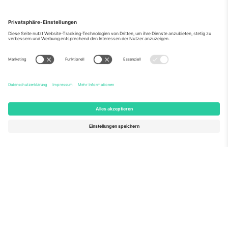
Über Uns
Unternehmensdienstleistungen
Team
Häufig gestellte Fragen
TixProtect
Wie es funktioniert
Impressum
Hotels
Allgemeine Geschäftsbedingungen
WM-Hub
Partnerprogramm
Kontakt
Büros und Support