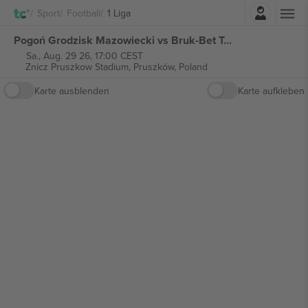
Einloggen
Sport
Football
1 Liga
Pogoń Grodzisk Mazowiecki vs Bruk-Bet Termalica Nieciecza 1 Liga tickets
Sa., Aug. 29 26, 17:00 CEST
Znicz Pruszkow Stadium,
Pruszków, Poland
Karte ausblenden
Karte aufkleben