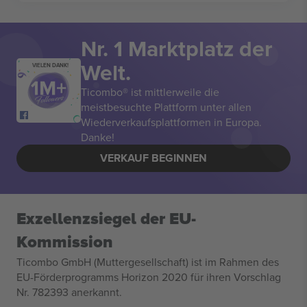
Nr. 1 Marktplatz der
Welt.
VIELEN DANK!
Ticombo® ist mittlerweile die
meistbesuchte Plattform unter allen
Wiederverkaufsplattformen in Europa.
Danke!
VERKAUF BEGINNEN
Exzellenzsiegel der EU-
Kommission
Ticombo GmbH (Muttergesellschaft) ist im Rahmen des
EU-Förderprogramms Horizon 2020 für ihren Vorschlag
Nr. 782393 anerkannt.