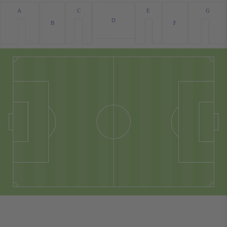
G
A
C
E
D
F
B