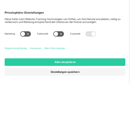
Über Uns
Unternehmensdienstleistungen
Team
Häufig gestellte Fragen
TixProtect
Wie es funktioniert
Impressum
Hotels
Allgemeine Geschäftsbedingungen
WM-Hub
Partnerprogramm
Kontakt
Büros und Support