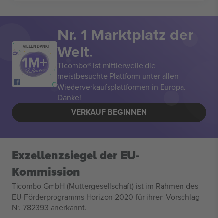
Nr. 1 Marktplatz der
Welt.
VIELEN DANK!
Ticombo® ist mittlerweile die
meistbesuchte Plattform unter allen
Wiederverkaufsplattformen in Europa.
Danke!
VERKAUF BEGINNEN
Exzellenzsiegel der EU-
Kommission
Ticombo GmbH (Muttergesellschaft) ist im Rahmen des
EU-Förderprogramms Horizon 2020 für ihren Vorschlag
Nr. 782393 anerkannt.