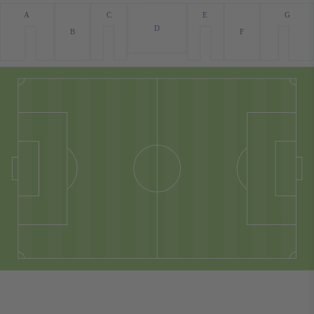
G
A
C
E
D
F
B