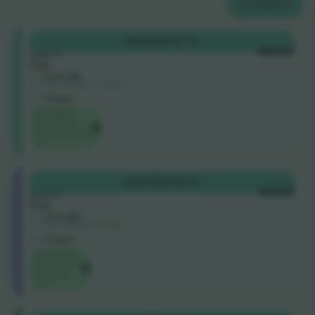
2
TICKETS
Shortside
KAUFEN
127 €
Upper
JE TICKET
Tier
5.0 (28)
Vertrauenswürdiger Verkäufer
Papier
Niedrigster
Preis für die
Veranstaltung
auf
Longside
KAUFEN
142 €
Upper
JE TICKET
Tier
5.0 (28)
Vertrauenswürdiger Verkäufer
Papier
Niedrigster
Preis in der
Kategorie
auf