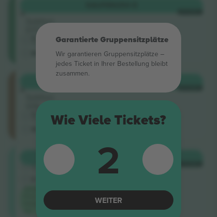
Cat
KAUFEN
254 €
3
JE TICKET
Sektion
D17
5.0 (5)
Garantierte Gruppensitzplätze
Geschäftlicher Verkäufer
M-Ticket
Wir garantieren Gruppensitzplätze –
jedes Ticket in Ihrer Bestellung bleibt
zusammen.
Cat
KAUFEN
321 €
2
JE TICKET
Sektion
G16
5.0 (5)
Wie Viele Tickets?
Geschäftlicher Verkäufer
M-Ticket
2
Shortside
KAUFEN
361 €
5.0 (220)
JE TICKET
Vertrauenswürdiger Verkäufer
E-Ticket
Niedrigster
Preis in der
WEITER
Kategorie
auf