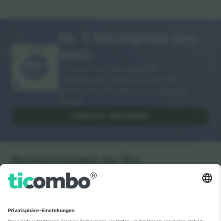
Nr. 1 Marktplatz der
Welt.
VIELEN DANK!
Ticombo® ist mittlerweile die
meistbesuchte Plattform unter allen
Wiederverkaufsplattformen in Europa.
Danke!
VERKAUF BEGINNEN
Exzellenzsiegel der EU-
Kommission
Ticombo GmbH (Muttergesellschaft) ist im Rahmen des
EU-Förderprogramms Horizon 2020 für ihren Vorschlag
Nr. 782393 anerkannt.