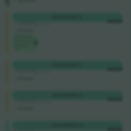
M-Ticket
Longside
KAUFEN
481 €
5.0 (220)
JE TICKET
Vertrauenswürdiger Verkäufer
E-Ticket
Niedrigster
Preis in der
Kategorie
auf
Longside
KAUFEN
491 €
4.9 (757)
JE TICKET
Vertrauenswürdiger Verkäufer
E-Ticket
Longside
KAUFEN
491 €
4.9 (757)
JE TICKET
Vertrauenswürdiger Verkäufer
E-Ticket
Shortside
KAUFEN
500 €
4.9 (14)
JE TICKET