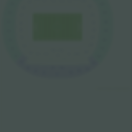
D12
C2
C3
C1
C4
D9
G26
G13
D13
D8
G27
G12
D14
D7
G28
G11
D15
D6
D5
D16
G29
G10
D4
D17
G9
G30
D18
D3
G31
G8
V2
V4
D19
D2
V5
D1
D20
V1
V3
G7
G32
G6
G33
G2
G37
G5
G34
G35
G4
G36
G3
G1
© 2024 Ticombo. All rights reserved