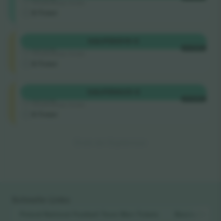
Vertrauenswürdiger Verkäufer
E-Ticket
Longside
KAUFEN
519 €
4.9 (14)
JE TICKET
Vertrauenswürdiger Verkäufer
E-Ticket
Longside
KAUFEN
625 €
4.9 (14)
JE TICKET
Vertrauenswürdiger Verkäufer
E-Ticket
Ende der Ergebnisse
Schnelle Links
Poland National Football Team Men
Tickets
Bosnia Herzeg