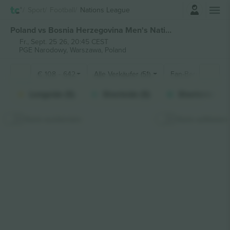
Einloggen
Sport
Football
Nations League
Poland vs Bosnia Herzegovina Men's Nations League tickets
Fr., Sept. 25 26, 20:45 CEST
PGE Narodowy,
Warszawa, Poland
€
108
-
642
Alle Verkäufer (51)
Fan-Bereiche
Longside (5)
Shortside (5)
Shortside Uppe
Karte ausblenden
Karte aufkleben