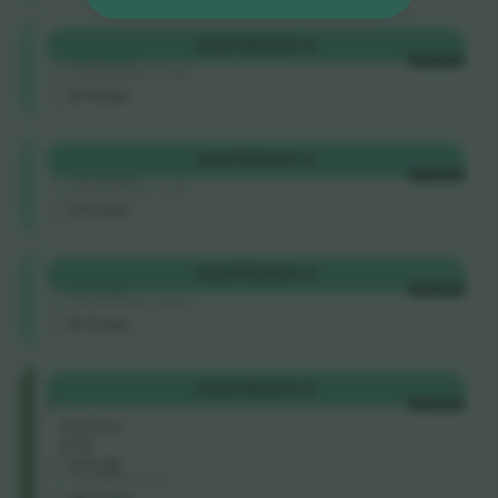
Shortside
KAUFEN
369 €
4.9 (757)
JE TICKET
Vertrauenswürdiger Verkäufer
E-Ticket
Shortside
KAUFEN
390 €
4.9 (757)
JE TICKET
Vertrauenswürdiger Verkäufer
E-Ticket
Shortside
KAUFEN
390 €
4.9 (14)
JE TICKET
Vertrauenswürdiger Verkäufer
E-Ticket
Cat
KAUFEN
402 €
1
JE TICKET
Sektion
D10
5.0 (5)
Geschäftlicher Verkäufer