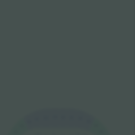
G19
G20
G21
G18
G22
G17
G23
G16
G24
G15
G25
G14
D10
D11