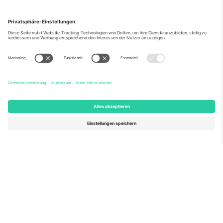
Über Uns
Unternehmensdienstleistungen
Team
Häufig gestellte Fragen
TixProtect
Wie es funktioniert
Impressum
Hotels
Allgemeine Geschäftsbedingungen
WM-Hub
Partnerprogramm
Kontakt
Büros und Support