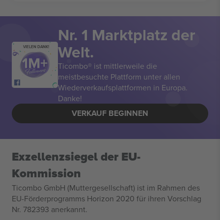
Nr. 1 Marktplatz der
Welt.
VIELEN DANK!
Ticombo® ist mittlerweile die
meistbesuchte Plattform unter allen
Wiederverkaufsplattformen in Europa.
Danke!
VERKAUF BEGINNEN
Exzellenzsiegel der EU-
Kommission
Ticombo GmbH (Muttergesellschaft) ist im Rahmen des
EU-Förderprogramms Horizon 2020 für ihren Vorschlag
Nr. 782393 anerkannt.