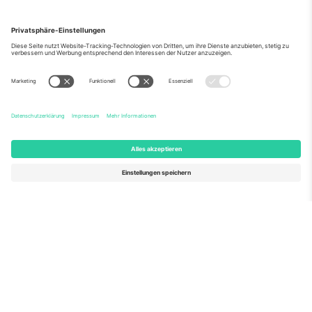
Über Uns
Unternehmensdienstleistungen
Team
Häufig gestellte Fragen
TixProtect
Wie es funktioniert
Impressum
Hotels
Allgemeine Geschäftsbedingungen
WM-Hub
Partnerprogramm
Kontakt
Büros und Support