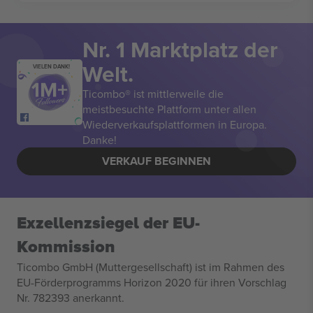
Nr. 1 Marktplatz der
Welt.
VIELEN DANK!
Ticombo® ist mittlerweile die
meistbesuchte Plattform unter allen
Wiederverkaufsplattformen in Europa.
Danke!
VERKAUF BEGINNEN
Exzellenzsiegel der EU-
Kommission
Ticombo GmbH (Muttergesellschaft) ist im Rahmen des
EU-Förderprogramms Horizon 2020 für ihren Vorschlag
Nr. 782393 anerkannt.