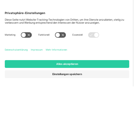
Über Uns
Unternehmensdienstleistungen
Team
Häufig gestellte Fragen
TixProtect
Wie es funktioniert
Impressum
Hotels
Allgemeine Geschäftsbedingungen
WM-Hub
Partnerprogramm
Kontakt
Büros und Support