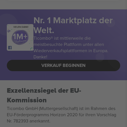
Nr. 1 Marktplatz der
Welt.
VIELEN DANK!
Ticombo® ist mittlerweile die
meistbesuchte Plattform unter allen
Wiederverkaufsplattformen in Europa.
Danke!
VERKAUF BEGINNEN
Exzellenzsiegel der EU-
Kommission
Ticombo GmbH (Muttergesellschaft) ist im Rahmen des
EU-Förderprogramms Horizon 2020 für ihren Vorschlag
Nr. 782393 anerkannt.