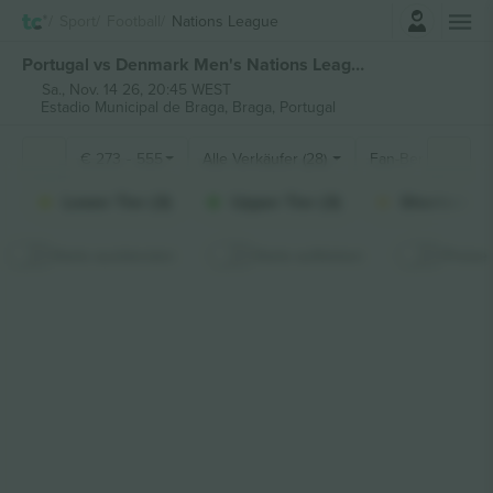
Einloggen
Sport
Football
Nations League
Portugal vs Denmark Men's Nations League tickets
Sa., Nov. 14 26, 20:45 WEST
Estadio Municipal de Braga,
Braga, Portugal
€
273
-
555
Alle Verkäufer (28)
Fan-Bereiche
Lower Tier (3)
Upper Tier (3)
Shortside (
Karte ausblenden
Karte aufkleben
Preise