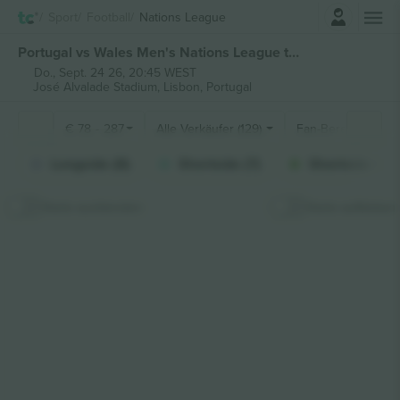
Einloggen
Sport
Football
Nations League
Portugal vs Wales Men's Nations League tickets
Do., Sept. 24 26, 20:45 WEST
José Alvalade Stadium,
Lisbon, Portugal
€
78
-
287
Alle Verkäufer (129)
Fan-Bereiche
Longside (8)
Shortside (7)
Shortside Uppe
Karte ausblenden
Karte aufkleben