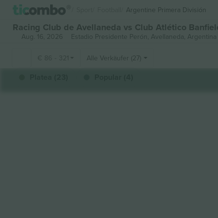
Sport
Football
Argentine Primera División
Racing Club de Avellaneda vs Club Atlético Banfiel
Aug. 16, 2026
Estadio Presidente Perón,
Avellaneda, Argentina
€
86
-
321
Alle Verkäufer (27)
Platea (23)
Popular (4)