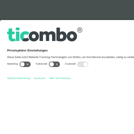
Legende
Schnelle Links
Racing Club de Avellaneda
Tickets
Club Atlético Banf