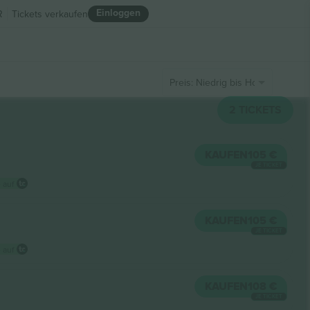
Einloggen
R
Tickets verkaufen
Preis: Niedrig bis Hoch
2
TICKETS
KAUFEN
105 €
JE TICKET
 auf
KAUFEN
105 €
JE TICKET
 auf
KAUFEN
108 €
JE TICKET