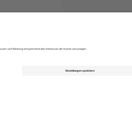
umán
Tickets
Argentine Primera División
Tickets