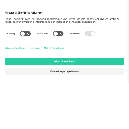
Über Uns
Unternehmensdienstleistungen
Team
Häufig gestellte Fragen
TixProtect
Wie es funktioniert
Impressum
Hotels
Allgemeine Geschäftsbedingungen
WM-Hub
Partnerprogramm
Kontakt
Büros und Support