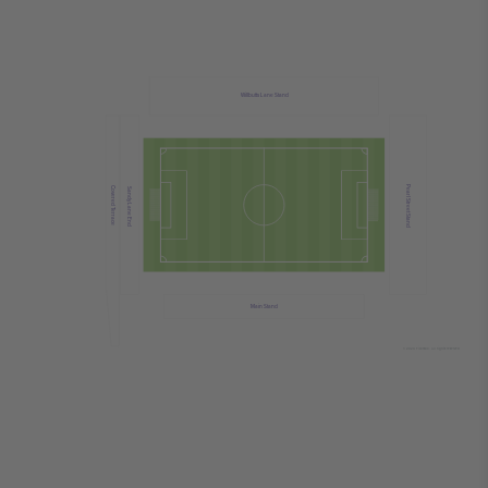
Willbutts Lane Stand
Pearl Street Stand
Covered Terrace
Sandy Lane End
Main Stand
© 2024 Ticombo. All rights reserved