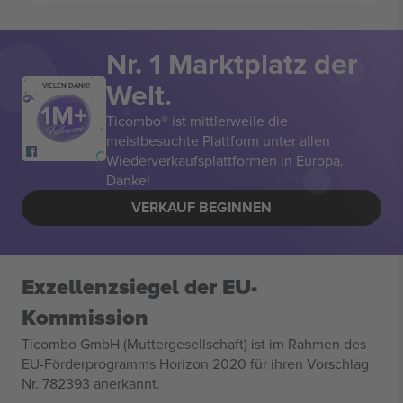
Nr. 1 Marktplatz der
Welt.
VIELEN DANK!
Ticombo® ist mittlerweile die
meistbesuchte Plattform unter allen
Wiederverkaufsplattformen in Europa.
Danke!
VERKAUF BEGINNEN
Exzellenzsiegel der EU-
Kommission
Ticombo GmbH (Muttergesellschaft) ist im Rahmen des
EU-Förderprogramms Horizon 2020 für ihren Vorschlag
Nr. 782393 anerkannt.