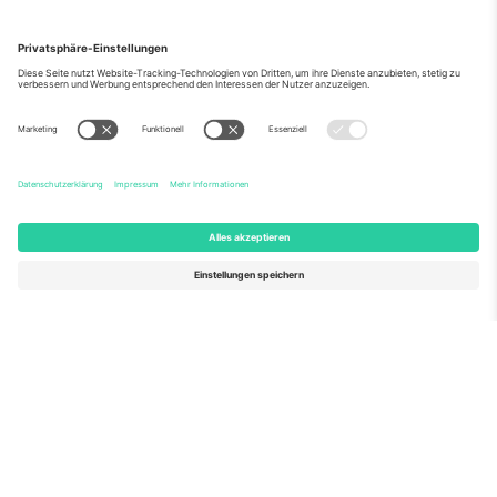
Über Uns
Unternehmensdienstleistungen
Team
Häufig gestellte Fragen
TixProtect
Wie es funktioniert
Impressum
Hotels
Allgemeine Geschäftsbedingungen
WM-Hub
Partnerprogramm
Kontakt
Büros und Support