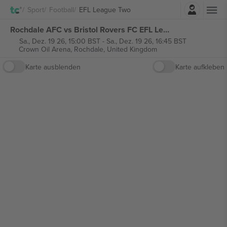
Einloggen
Sport
Football
EFL League Two
Rochdale AFC vs Bristol Rovers FC EFL League Two tickets
Sa., Dez. 19 26, 15:00 BST
-
Sa., Dez. 19 26, 16:45 BST
Crown Oil Arena,
Rochdale, United Kingdom
Karte ausblenden
Karte aufkleben