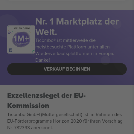
Nr. 1 Marktplatz der
Welt.
VIELEN DANK!
Ticombo® ist mittlerweile die
meistbesuchte Plattform unter allen
Wiederverkaufsplattformen in Europa.
Danke!
VERKAUF BEGINNEN
Exzellenzsiegel der EU-
Kommission
Ticombo GmbH (Muttergesellschaft) ist im Rahmen des
EU-Förderprogramms Horizon 2020 für ihren Vorschlag
Nr. 782393 anerkannt.