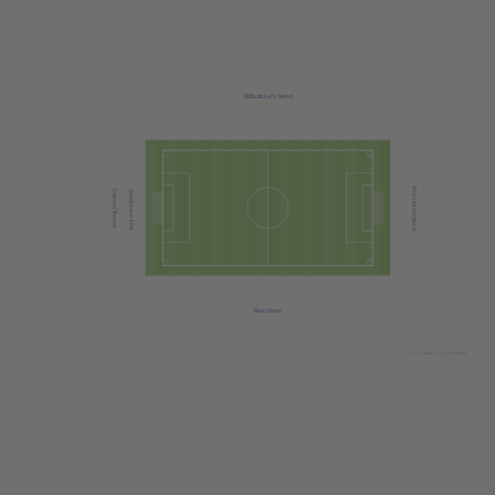
Willbutts Lane Stand
Pearl Street Stand
Covered Terrace
Sandy Lane End
Main Stand
© 2024 Ticombo. All rights reserved