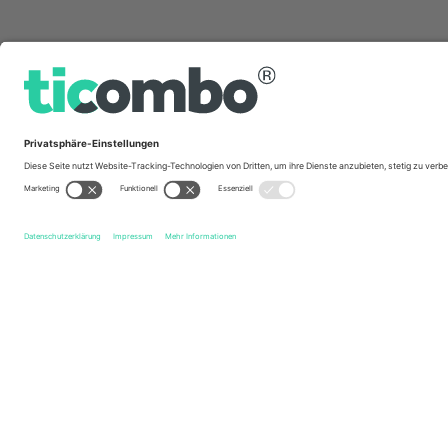
Schnelle Links
Rochdale AFC
Tickets
Chesterfield FC
Tickets
EF