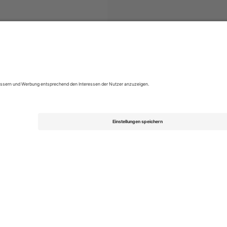
L League Two
Tickets