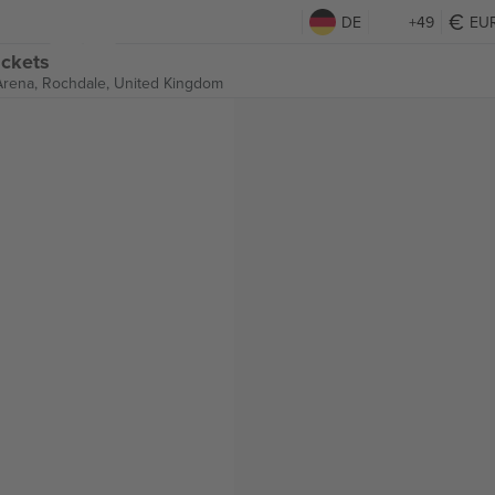
DE
+49
EU
ickets
Arena,
Rochdale, United Kingdom