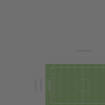
Willbutts Lane Stand
Covered Terrace
Sandy Lane End