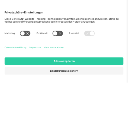
Über Uns
Unternehmensdienstleistungen
Team
Häufig gestellte Fragen
TixProtect
Wie es funktioniert
Impressum
Hotels
Allgemeine Geschäftsbedingungen
WM-Hub
Partnerprogramm
Kontakt
Büros und Support