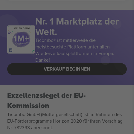
Nr. 1 Marktplatz der
Welt.
VIELEN DANK!
Ticombo® ist mittlerweile die
meistbesuchte Plattform unter allen
Wiederverkaufsplattformen in Europa.
Danke!
VERKAUF BEGINNEN
Exzellenzsiegel der EU-
Kommission
Ticombo GmbH (Muttergesellschaft) ist im Rahmen des
EU-Förderprogramms Horizon 2020 für ihren Vorschlag
Nr. 782393 anerkannt.