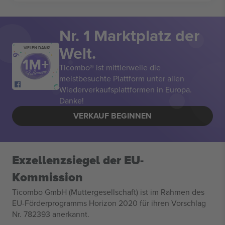
Nr. 1 Marktplatz der
Welt.
VIELEN DANK!
Ticombo® ist mittlerweile die
meistbesuchte Plattform unter allen
Wiederverkaufsplattformen in Europa.
Danke!
VERKAUF BEGINNEN
Exzellenzsiegel der EU-
Kommission
Ticombo GmbH (Muttergesellschaft) ist im Rahmen des
EU-Förderprogramms Horizon 2020 für ihren Vorschlag
Nr. 782393 anerkannt.