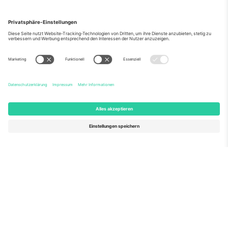
Über Uns
Unternehmensdienstleistungen
Team
Häufig gestellte Fragen
TixProtect
Wie es funktioniert
Impressum
Hotels
Allgemeine Geschäftsbedingungen
WM-Hub
Partnerprogramm
Kontakt
Büros und Support