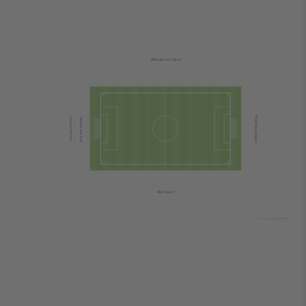
Willbutts Lane Stand
Pearl Street Stand
Covered Terrace
Sandy Lane End
Main Stand
© 2024 Ticombo. All rights reserved