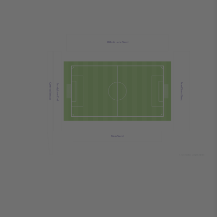
Willbutts Lane Stand
Pearl Street Stand
Covered Terrace
Sandy Lane End
Main Stand
© 2024 Ticombo. All rights reserved