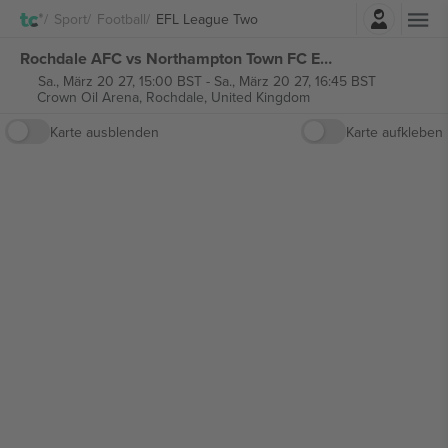
Einloggen
Sport
Football
EFL League Two
Rochdale AFC vs Northampton Town FC EFL League Two tickets
Sa., März 20 27, 15:00 BST
-
Sa., März 20 27, 16:45 BST
Crown Oil Arena,
Rochdale, United Kingdom
Karte ausblenden
Karte aufkleben