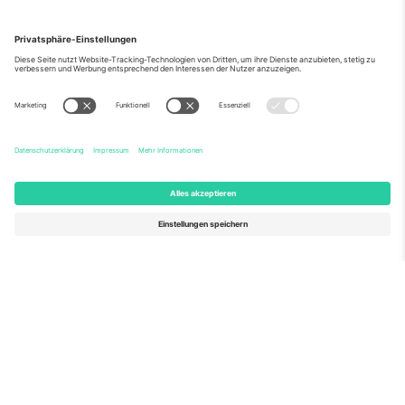
Über Uns
Unternehmensdienstleistungen
Team
Häufig gestellte Fragen
TixProtect
Wie es funktioniert
Impressum
Hotels
Allgemeine Geschäftsbedingungen
WM-Hub
Partnerprogramm
Kontakt
Büros und Support