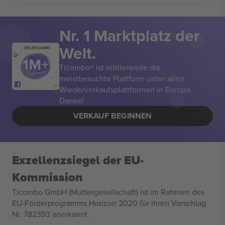
Nr. 1 Marktplatz der
Welt.
VIELEN DANK!
Ticombo® ist mittlerweile die
meistbesuchte Plattform unter allen
Wiederverkaufsplattformen in Europa.
Danke!
VERKAUF BEGINNEN
Exzellenzsiegel der EU-
Kommission
Ticombo GmbH (Muttergesellschaft) ist im Rahmen des
EU-Förderprogramms Horizon 2020 für ihren Vorschlag
Nr. 782393 anerkannt.